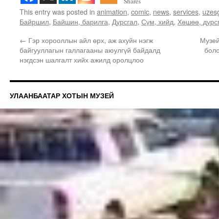
Shares
This entry was posted in
animation
,
comic
,
news
,
services
,
uzes
Байршил
,
Байшин, барилга
,
Дурсгал
,
Сүм, хийд
,
Хөшөө, дурс
←
Гэр хорооллын айл өрх, аж ахуйн нэгж
Музей
байгууллагын галлагааны аюулгүй байдалд
бол
нэгдсэн шалгалт хийх ажилд оролцлоо
УЛААНБААТАР ХОТЫН МУЗЕЙ