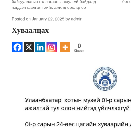
байгууллагын галлагааны аюулгүй байдалд
бол
нэгдсэн шалгалт хийх ажилд оролцлоо
Posted on
January 22, 2025
by
admin
Хуваалцах
0
Shares