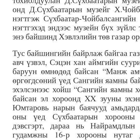
тохиолдуулан Д.Сүхбаатарын музе
онд Д.Сүхбаатарын музейг Х.Чойб
нэгтгэж Сүхбаатар-Чойбалсангийн
нэгтгэхэд эндээс музейн бүх зүйлс
энэ байшинд Хэвлэлийн төв газар ор
Тус байшингийн байрлаж байгаа газ
авч үзвэл, Сэцэн хан аймгийн суу
баруун өмнөдөд байсан “Манж ам
өргөгдсөний үед Сангийн яамны ба
эхэлсэнээс хойш “Сангийн яамны х
байсан эл хороонд XX зууны эхэн
Юмтаровь нарын баячууд амьдарда
оны үед Сүхбаатарын хорооны 
дэвсгэрт, дараа нь Найрамдлын
гудамжны 16-р хорооны нутаг 