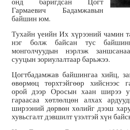
онд баригдсан Цогт
Гармаевич Бадамжавын
байшин юм.
Тухайн үеийн Их хүрээний чамин 
нэг болж байсан тус байшин
монголчуудын нэрлэж заншсана
сууцын зориулалтаар барьжээ.
Цогтбадамжав байшингаа хийц, за
өвөрмөц төрхтэйгөөр хийснээс 
орой дээр Оросын хаан ширээ у
гараасаа хөтлөлцөн алхах ардуу
ширээний дөрвөн хөлийг дээш хар
хувьсгалт дэвшилт үзэлтэй хүн байс