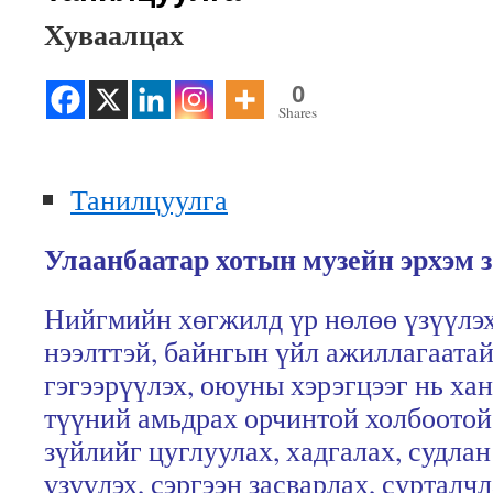
Хуваалцах
0
Shares
Танилцуулга
Улаанбаатар хотын музейн эрхэм 
Нийгмийн хөгжилд үр нөлөө үзүүлэх
нээлттэй, байнгын үйл ажиллагаатай
гэгээрүүлэх, оюуны хэрэгцээг нь ха
түүний амьдрах орчинтой холбоотой 
зүйлийг цуглуулах, хадгалах, судла
үзүүлэх, сэргээн засварлах, сурталч