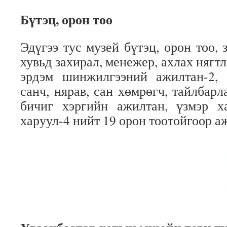
Бүтэц, орон тоо
Эдүгээ тус музей бүтэц, орон тоо,
хувьд захирал, менежер, ахлах нягтл
эрдэм шинжилгээний ажилтан-2, 
санч, нярав, сан хөмрөгч, тайлбарла
бичиг хэргийн ажилтан, үзмэр ха
харуул-4 нийт 19 орон тоотойгоор а