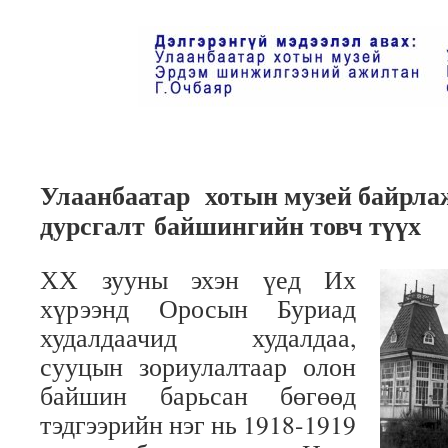
Улаанбаатар хотын музей байрлаж
дурсгалт
байшингийн товч түүх
ХХ зууны эхэн үед Их
хүрээнд Оросын Буриад
худалдаачид худалдаа,
сууцын зориулалтаар олон
байшин барьсан бөгөөд
тэдгээрийн нэг нь 1918-1919