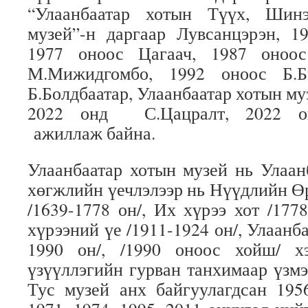
“Улаанбаатар хотын Түүх, Шинэ
музей”-н даргаар Лувсанцэрэн, 1
1977 оноос Цагаач, 1987 оноос
М.Мижидгомбо, 1992 оноос Б.Б
Б.Болдбаатар, Улаанбаатар хотын му
2022 онд С.Цацралт, 2022 он
ажиллаж байна.
Улаанбаатар хотын музей нь Улаан
хөгжлийн үечлэлээр нь Нүүдлийн Өр
/1639-1778 он/, Их хүрээ хот /177
хүрээний үе /1911-1924 он/, Улаанба
1990 он/, /1990 оноос хойш/ х
үзүүллэгийн гурван танхимаар үзмэ
Тус музей анх байгуулагдсан 195