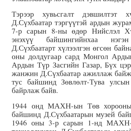
Тэрээр хувьсгалт дэвшилтэт х
Д.Сүхбаатар тэргүүтэй ардын жура
7-р сарын 8-ны өдөр Нийслэл Х
энэхүү байшингийнхаа нэг
Д.Сүхбаатарт хүлээлгэн өгсөн байн
оны долдугаар сард Монгол Арды
Ардын Түр Засгийн Газар, Бүх цэ
жанжин Д.Сүхбаатар ажиллаж байжэ
тус байшинд Зөвлөлт-Тува улсы
байрлаж байв.
1944 онд МАХН-ын Төв хорооны 
байшинд Д.Сүхбаатарын музей бай
1946 оны 3-р сарын 1-нд МАХН