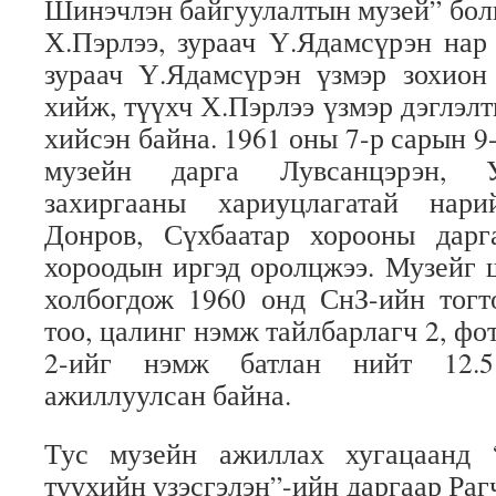
Шинэчлэн байгуулалтын музей” болг
Х.Пэрлээ, зураач Ү.Ядамсүрэн нар
зураач Ү.Ядамсүрэн үзмэр зохион
хийж, түүхч Х.Пэрлээ үзмэр дэглэл
хийсэн байна. 1961 оны 7-р сарын 9-
музейн дарга Лувсанцэрэн, У
захиргааны хариуцлагатай нар
Донров, Сүхбаатар хорооны дарг
хороодын иргэд оролцжээ. Музейг 
холбогдож 1960 онд СнЗ-ийн тогт
тоо, цалинг нэмж тайлбарлагч 2, фот
2-ийг нэмж батлан нийт 12.5
ажиллуулсан байна.
Тус музейн ажиллах хугацаанд 
түүхийн үзэсгэлэн”-ийн даргаар Раг