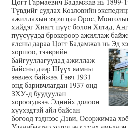
Цогт Гармаевич Бадамжав нь 1899-1
Түвдийг судлах Козловийн экспедиц
ажиллахын зэрэгцээ Орос, Монголын
хийдэг Хиагт пүүс болон Хятад, Анг
пүүсүүдэд брокероор ажиллаж байжэ
ялсны дараа Цогт Бадамжав нь Эд х
хоршоо, тээврийн
байгууллагуудад ажиллаж
байсны дээр Шүүх яамны
зөвлөх байжээ. Гэвч 1931
онд баривчлагдан 1937 онд
ЗХУ-д буудуулан
хороогджээ. Эднийх долоон
хүүхэдтэй айл байсан
бөгөөд тэднээс Дэви, Осоржимаа хоё
Улаанбаатар хотод энх тунх амьдарч