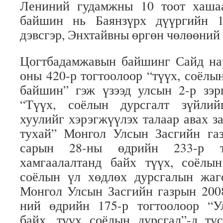
Лениний гудамжны 10 тоот хаша
байшин нь Баянзүрх дүүргийн 1
дэвсгэр, Энхтайвны өргөн чөлөөний
Цогтбадамжавын байшинг Сайд на
оны 420-р тогтоолоор “түүх, соёлы
байшин” гэж үзээд улсын 2-р зэр
“Түүх, соёлын дурсгалт зүйлий
хуулийг хэрэгжүүлэх талаар авах з
тухай” Монгол Улсын Засгийн га
сарын 28-ны өдрийн 233-р т
хамгаалалтанд байх түүх, соёлын
соёлын үл хөдлөх дурсгалын жагс
Монгол Улсын Засгийн газрын 200
ний өдрийн 175-р тогтоолоор “У
байх, түүх соёлын дурсгал”-д ту