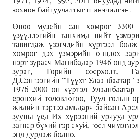
1971, 1974, 1995, 2011 онуудад ний
зохион байгуулалтыг шинэчилсэн.
Өнөө музейн сан хөмрөг 3300 г
үзүүллэгийн танхимд нийт үзмэр
тавигдаж үзэгчдийн хүртээл болж
хөмрөг дэх үзмэрийн онцлох зари
нэрт зураач Манибадар 1946 онд зу
зураг, Төрийн соёрхолт, Га
Д.Сэнгээгийн “Түүхт Улаанбаатар” 
1976-2000 он хүртэл Улаанбаатар 
ерөнхий төлөвлөгөө, Туул голын о
жилийн тэртээ амьдарч байсан Арсл
зууны үед Их хүрээний урчууд ур
загвар бүхий гэр ахуй, гоёл чимэглэ
энд дурдаж болно.