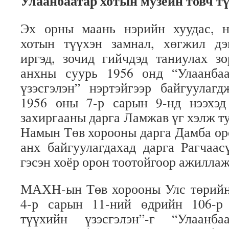
Улаанбаатар хотын музейн товч т
Эх орны маань нэрийн хуудас, н
хотын түүхэн замнал, хөгжил д
иргэд, зочид гийчдэд таниулах з
анхны суурь 1956 онд “Улаанба
үзэсгэлэн” нэртэйгээр байгуулагд
1956 оны 7-р сарын 9-нд нээхэд
захиргааны дарга Ламжав үг хэлж т
Намын Төв хорооны дарга Дамба ор
анх байгуулагдахад дарга Рагчаа
гэсэн хоёр орон тоотойгоор ажиллаж
МАХН-ын Төв хорооны Улс төрийн
4-р сарын 11-ний өдрийн 106-р
түүхийн үзэсгэлэн”-г “Улаанб