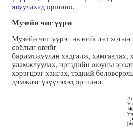
явуулахад оршино.
Музейн чиг үүрэг
Музейн чиг үүрэг нь нийслэл хотын
соёлын өвийг
баримтжуулан хадгалж, хамгаалах, х
уламжлуулах, иргэдийн оюуны эрэл
хэрэгцээг хангах, тэдний боловсрол
дэмжлэг үзүүлэхэд оршино.