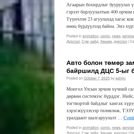
Агаарын бохирдлыг бууруулах 
гэрээт борлуулалтын 400 орчим 
Түүнчлэн 23 агуулахад хагас ко
нөөц бүрдүүлээд байна. Энэ хү
Posted in
animation
,
comic
,
news
,
servic
Дурсгал
,
Сүм, хийд
,
Хөшөө, дурсгал
|
Co
Авто болон төмөр за
байршилд ДЦС 5-ыг 
Posted on
October 7, 2025
by
admin
Монгол Улсын эрчим хүчний салб
дөрвөн системээс бүрддэг. Нийс
тогтвортой байдлыг хангах хүрэ
хэрэгжүүлэхээр төлөвлөж, ТЭЗҮ
уралдаант шалгаруулалт …
Cont
Posted in
animation
,
comic
,
news
,
servic
Дурсгал
,
Сүм, хийд
,
Хөшөө, дурсгал
|
Co