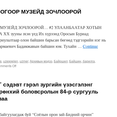
НОГООР МУЗЕЙД ЗОЧЛООРОЙ
 МУЗЕЙД ЗОЧЛООРОЙ… #2 УЛААНБААТАР ХОТЫН
 зууны эхэн үед Их хүрээнд Оросын Буриад
ориулалтаар олон байшин барьсан бөгөөд тэдгээрийн нэг нь
 Гармаевич Бадамжавын байшин юм. Тухайн …
Continue
es
,
uzesgelen
,
uzmer
,
Архивын мэдээ
,
Байршил
,
Байшин, барилга
,
on
mments Off
БИЕ
ДААЛТЫН
7
 сэдэвт гэрэл зургийн үзэсгэлэнг
ХОНОГООР
МУЗЕЙД
рөнхий боловсролын 84-р сургууль
ЗОЧЛООРОЙ
лаа
 байгуулагдаж буй “Соёлын орон зай-Бидний орчин”