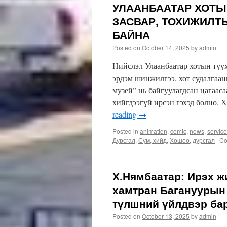
УЛААНБААТАР ХОТЫ
ЗАСВАР, ТОХИЖИЛТ
БАЙНА
Posted on
October 14, 2025
by
admin
Нийслэл Улаанбаатар хотын түүх,
эрдэм шинжилгээ, хот судалгаан
музей” нь байгуулагдсан цагаас
хийгдээгүй ирсэн гэхэд болно. 
reading
→
Posted in
animation
,
comic
,
news
,
servic
Дурсгал
,
Сүм, хийд
,
Хөшөө, дурсгал
|
Co
Х.Нямбаатар: Ирэх ж
хамтран Багануурын 
түлшний үйлдвэр ба
Posted on
October 13, 2025
by
admin