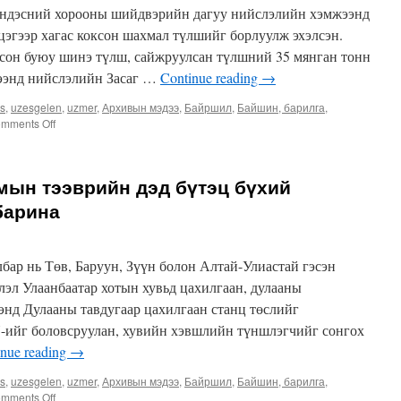
ДАРААТАЙ
үндэсний хорооны шийдвэрийн дагуу нийслэлийн хэмжээнд
ХИЙГДСЭЭР
цэгээр хагас коксон шахмал түлшийг борлуулж эхэлсэн.
БАЙНА
ксон буюу шинэ түлш, сайжруулсан түлшний 35 мянган тонн
рээнд нийслэлийн Засаг …
Continue reading
→
es
,
uzesgelen
,
uzmer
,
Архивын мэдээ
,
Байршил
,
Байшин, барилга
,
on
mments Off
Х.Нямбаатар:
Ирэх
жил
мын тээврийн дэд бүтэц бүхий
нийслэл,
“Эрдэнэс
барина
Монгол”
ХХК-
тай
ар нь Төв, Баруун, Зүүн болон Алтай-Улиастай гэсэн
хамтран
Багануурын
лэл Улаанбаатар хотын хувьд цахилгаан, дулааны
уурхайгаа
энд Дулааны тавдугаар цахилгаан станц төслийг
түшиглэж,
-ийг боловсруулан, хувийн хэвшлийн түншлэгчийг сонгох
хагас
коксон
inue reading
→
түлшний
үйлдвэр
es
,
uzesgelen
,
uzmer
,
Архивын мэдээ
,
Байршил
,
Байшин, барилга
,
барина
on
mments Off