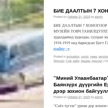
БИЕ ДААЛТЫН 7 ХО
Posted on
October 21, 2025
by
admin
БИЕ ДААЛТЫН 7 ХОНОГООР
МУЗЕЙН ТОВЧ ТАНИЛЦУУЛГА ХХ
худалдаачид худалдаа, сууцын з
1918-1919 онд баригдсан Цогт
reading
→
Posted in
animation
,
comic
,
news
,
servic
Дурсгал
,
Сүм, хийд
,
Хөшөө, дурсгал
|
Co
“Миний Улаанбаатар”
Баянзүрх дүүргийн Е
дээр зохион байгуул
Posted on
October 21, 2025
by
admin
“Соёл түгээе” уриан дор зохион