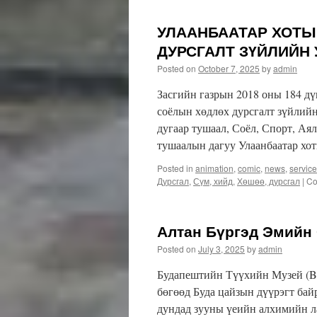
УЛААНБААТАР ХОТЫ
ДУРСГАЛТ ЗҮЙЛИЙН
Posted on
October 7, 2025
by
admin
Засгийн газрын 2018 оны 184 дү
соёлын хөдлөх дурсгалт зүйлий
дугаар тушаал, Соёл, Спорт, Ая
тушаалын дагуу Улаанбаатар х
Posted in
animation
,
comic
,
news
,
servic
Дурсгал
,
Сүм, хийд
,
Хөшөө, дурсгал
|
Co
Алтан Бүргэд Эмийн
Posted on
July 3, 2025
by
admin
Будапештийн Түүхийн Музей (Bud
бөгөөд Буда цайзын дүүрэгт бай
дундад зууны үеийн алхимийн ла