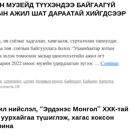
Н МУЗЕЙД ТҮҮХЭНДЭЭ БАЙГААГҮЙ
Бидний
орчин”
ЫН АЖИЛ ШАТ ДАРААТАЙ ХИЙГДСЭЭР
бүтээлч
аян
эхэлж
байна
 өв соёлыг хадгалан, хамгаалж, сурталчлан таниулдаг,
ы төв ,соёлын байгууллага болох “Улаанбаатар хотын
аа эхлэн томоохон засвар шинэчлэлтийн ажил огт
Харин 2022 оноос музейн удирдлагын зүгээс …
Continue
es
,
uzesgelen
,
uzmer
,
Архивын мэдээ
,
Байршил
,
Байшин, барилга
,
on
mments Off
УЛААНБААТАР
ХОТЫН
МУЗЕЙД
ил нийслэл, “Эрдэнэс Монгол” ХХК-тай
ТҮҮХЭНДЭЭ
БАЙГААГҮЙ
уурхайгаа түшиглэж, хагас коксон
ЗАСВАР,
рина
ТОХИЖИЛТЫН
АЖИЛ
ШАТ