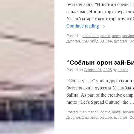
бүтээлч аяны “Нийтийн соёлыг т
санаачлан, Японы гэрэл зурагч
Улаанбаатар” сэдэвт гэрэл зург
Continue reading
→
Posted in
animation
,
comic
,
news
,
servic
Дурсгал
,
Сүм, хийд
,
Хөшөө, дурсгал
|
Co
“Соёлын орон зай-Би
Posted on
October 21, 2025
by
admin
“Соёл түгээе” уриан дор зохион
бүтээлч аяны хүрээнд Улаанбаат
байна. As part of the creative cam
motto “Let’s Spread Culture” the 
Posted in
animation
,
comic
,
news
,
servic
Дурсгал
,
Сүм, хийд
,
Хөшөө, дурсгал
|
Co