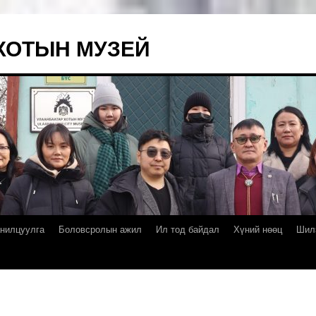
ХОТЫН МУЗЕЙ
нилцуулга
Боловсролын ажил
Ил тод байдал
Хүний нөөц
Шил