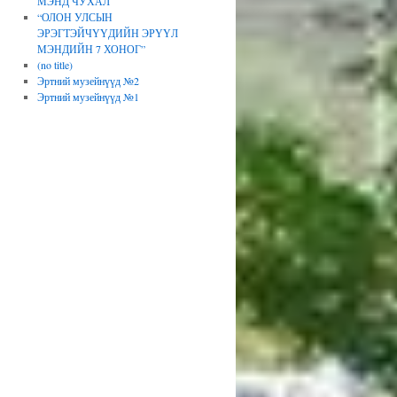
МЭНД ЧУХАЛ
“ОЛОН УЛСЫН
ЭРЭГТЭЙЧҮҮДИЙН ЭРҮҮЛ
МЭНДИЙН 7 ХОНОГ”
(no title)
Эртний музейнүүд №2
Эртний музейнүүд №1