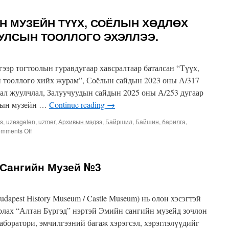
Н МУЗЕЙН ТҮҮХ, СОЁЛЫН ХӨДЛӨХ
 УЛСЫН ТООЛЛОГО ЭХЭЛЛЭЭ.
гээр тогтоолын гуравдугаар хавсралтаар баталсан “Түүх,
н тооллого хийх журам”, Соёлын сайдын 2023 оны А/317
лал жуулчлал, Залуучуудын сайдын 2025 оны А/253 дугаар
отын музейн …
Continue reading
→
es
,
uzesgelen
,
uzmer
,
Архивын мэдээ
,
Байршил
,
Байшин, барилга
,
on
mments Off
УЛААНБААТАР
ХОТЫН
МУЗЕЙН
 Сангийн Музей №3
ТҮҮХ,
СОЁЛЫН
ХӨДЛӨХ
ДУРСГАЛТ
apest History Museum / Castle Museum) нь олон хэсэгтэй
ЗҮЙЛИЙН
рлах “Алтан Бүргэд” нэртэй Эмийн сангийн музейд зочлон
УЛСЫН
боратори, эмчилгээний багаж хэрэгсэл, хэрэглэлүүдийг
ТООЛЛОГО