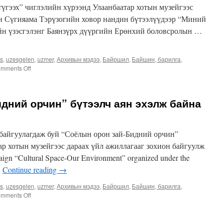
үгээх” чиглэлийн хүрээнд Улаанбаатар хотын музейгээс
ин Сүгияама Тэрүзогийн ховор нандин бүтээлүүдээр “Миний
ийн үзэсгэлэнг Баянзүрх дүүргийн Ерөнхий боловсролын …
es
,
uzesgelen
,
uzmer
,
Архивын мэдээ
,
Байршил
,
Байшин, барилга
,
on
mments Off
“Миний
Улаанбаатар”
сэдэвт
дний орчин” бүтээлч аян эхэлж байна
гэрэл
зургийн
үзэсгэлэнг
Баянзүрх
 байгуулагдаж буй “Соёлын орон зай-Бидний орчин”
дүүргийн
ар хотын музейгээс дараах үйл ажиллагааг зохион байгуулж
Ерөнхий
paign “Cultural Space-Our Environment” organized under the
боловсролын
84-
…
Continue reading
→
р
сургууль
es
,
uzesgelen
,
uzmer
,
Архивын мэдээ
,
Байршил
,
Байшин, барилга
,
дээр
on
mments Off
зохион
“Соёлын
байгууллаа
орон
зай-