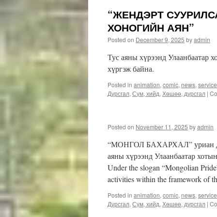
“ЖЕНДЭРТ СУУРИЛС
ХОНОГИЙН АЯН”
Posted on
December 9, 2025
by
admin
Тус аяны хүрээнд Улаанбаатар х
хүргэж байна.
Posted in
animation
,
comic
,
news
,
servic
Дурсгал
,
Сүм, хийд
,
Хөшөө, дурсгал
|
Co
Posted on
November 11, 2025
by
admin
“МОНГОЛ БАХАРХАЛ” уриан дор 
аяны хүрээнд Улаанбаатар хотын
Under the slogan “Mongolian Pride”
activities within the framework of 
Posted in
animation
,
comic
,
news
,
servic
Дурсгал
,
Сүм, хийд
,
Хөшөө, дурсгал
|
Co