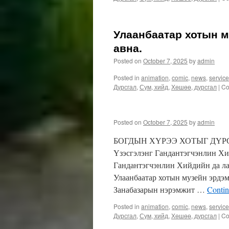
Улаанбаатар хотын м
авна.
Posted on
October 7, 2025
by
admin
Posted in
animation
,
comic
,
news
,
servic
Дурсгал
,
Сүм, хийд
,
Хөшөө, дурсгал
|
Co
Posted on
October 7, 2025
by
admin
БОГДЫН ХҮРЭЭ ХОТЫГ ДҮРС
Үзэсгэлэнг Гандантэгчэнлин Хи
Гандантэгчэнлин Хийдийн да ла
Улаанбаатар хотын музейн эрд
Занабазарын нэрэмжит …
Contin
Posted in
animation
,
comic
,
news
,
servic
Дурсгал
,
Сүм, хийд
,
Хөшөө, дурсгал
|
Co