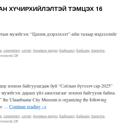
АН ХҮЧИРХИЙЛЭЛТЭЙ ТЭМЦЭХ 16
отын музейгээс “Цахим дээрэлхэлт”-ийн талаар мэдээллийг
es
,
uzesgelen
,
uzmer
,
Архивын мэдээ
,
Байршил
,
Байшин, барилга
,
on
mments Off
“ЖЕНДЭРТ
СУУРИЛСАН
ХҮЧИРХИЙЛЭЛТЭЙ
ТЭМЦЭХ
16
зохион байгуулагдаж буй “Соёлын бүтээлч сар-2025”
ХОНОГИЙН
АЯН”
 музейгээс дараах үйл ажиллагааг зохион байгуулж байна.
 the Ulaanbaatar City Museum is organizing the following
the …
Continue reading
→
es
,
uzesgelen
,
uzmer
,
Архивын мэдээ
,
Байршил
,
Байшин, барилга
,
on
mments Off