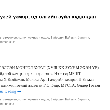
Авто
болон
төмөр
узей үзмэр, эд өлгийн зүйл худалдан
замын
тээврийн
дэд
бүтэц
бүхий
es
,
uzesgelen
,
uzmer
,
Архивын мэдээ
,
Байршил
,
Байшин, барилга
,
байршилд
on
mments Off
ДЦС
Улаанбаатар
5-
хотын
ыг
музей
барина
үзмэр,
эд
ЭЛСЭН МОНГОЛ ЗУРАГ (XVIII-XX ЗУУНЫ ЭХЭН ҮЕ)
өлгийн
зүйл
йд-тэй хамтран дахин дэлгэлээ. Нээлтэд МБШТ
худалдан
м Х.Бямбажав, Монгол Арт Галерейн захирал П.Батжав,
авна.
эм шинжилгээний ажилтан Г.Очбаяр, МУСТА, Өндөр Гэгээн
ue reading
→
es
,
uzesgelen
,
uzmer
,
Архивын мэдээ
,
Байршил
,
Байшин, барилга
,
on
mments Off