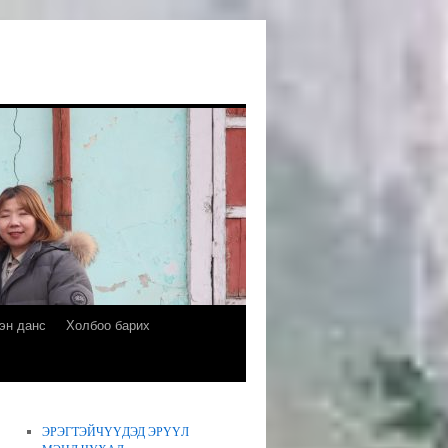
эн данс
Холбоо барих
ЭРЭГТЭЙЧҮҮДЭД ЭРҮҮЛ