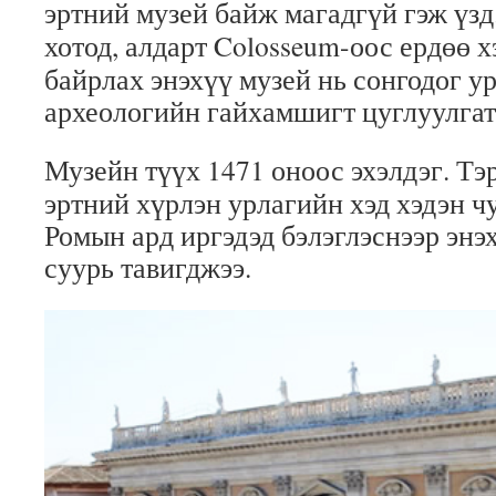
эртний музей байж магадгүй гэж үз
хотод, алдарт
Colosseum
-оос ердөө 
байрлах энэхүү музей нь сонгодог у
археологийн гайхамшигт цуглуулгат
Музейн түүх 1471 оноос эхэлдэг. Тэ
эртний хүрлэн урлагийн хэд хэдэн ч
Ромын ард иргэдэд бэлэглэснээр энэ
суурь тавигджээ.