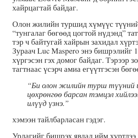
хайрцагтай байдаг.
Олон жилийн туршид хүмүүс түүний
“тунгалаг бөгөөд цогтой нүдэнд” тат
тэр ч байтугай хайрын захидал хүрт
Зураач
Luc Maspero
энэ бишрэлийг 1
хүргэсэн гэх домог байдаг. Тэрээр з
тагтнаас үсэрч амиа егүүтгэсэн бөгө
“Би олон жилийн турш түүний 
цөхрөнгөө барсан тэмцэл хийлээ.
илүүд үзнэ.”
хэмээн тайлбарласан гэдэг.
Урлагийг бишрэх явдал ийм хүртлээ