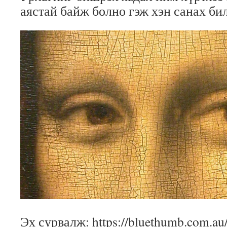
аястай байж болно гэж хэн санах би
Эх сурвалж: https://bluethumb.com.au