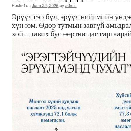
Posted on
June 22, 2026
by
admin
Эрүүл гэр бүл, эрүүл нийгмийн үндэ
хүн юм. Өдөр тутмын завгүй амьдра
хойш тавих бус өөртөө цаг гаргаарай