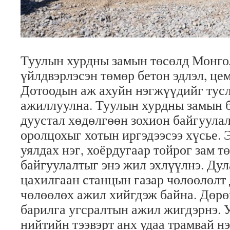
Туулын хурдны замын төсөлд Монго
үйлдвэрлэсэн төмөр бетон эдлэл, це
Дотоодын аж ахуйн нэгжүүдийг тусл
ажиллуулна. Туулын хурдны замын 
дуустал хөдөлгөөн зохион байгуулал
оролцохыг хотын иргэдээсээ хүсье. 
уялдах нэг, хоёрдугаар тойрог зам т
байгуулалтыг энэ жил эхлүүлнэ. Дул
цахилгаан станцын газар чөлөөлөлт 
чөлөөлөх ажил хийгдэж байна. Дөрө
барилга угсралтын ажил жигдэрнэ. У
нийтийн тээвэрт анх удаа трамвай н