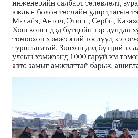
инженерийн салбарт төлөвлөлт, зура
ажлын болон төслийн удирдлагын тэ
Малайз, Ангол, Этиоп, Серби, Казахс
Хонгконгт дэд бүтцийн тэр дундаа 
томоохон хэмжээний төслүүд хэрэг
туршлагатай. Зөвхөн дэд бүтцийн са
улсын хэмжээнд 1000 гаруй км төмөр
авто замыг амжилттай барьж, ашигл