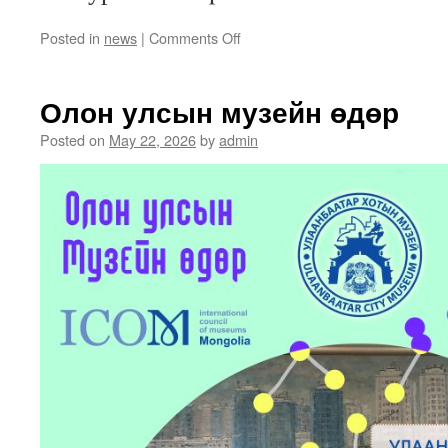
on
Posted in
news
|
Comments Off
Мона
Лиза-
гийн
Олон улсын музейн өдөр
шуудангийн
хайрцаг
Posted on
May 22, 2026
by
admin