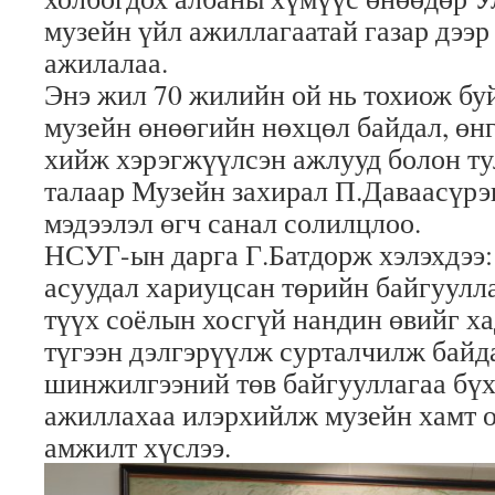
музейн үйл ажиллагаатай газар дээр
ажилалаа.
Энэ жил 70 жилийн ой нь тохиож б
музейн өнөөгийн нөхцөл байдал, өн
хийж хэрэгжүүлсэн ажлууд болон т
талаар Музейн захирал П.Даваасүрэ
мэдээлэл өгч санал солилцлоо.
НСУГ-ын дарга Г.Батдорж хэлэхдээ:
асуудал хариуцсан төрийн байгуулл
түүх соёлын хосгүй нандин өвийг х
түгээн дэлгэрүүлж сурталчилж байд
шинжилгээний төв байгууллагаа бүх
ажиллахаа илэрхийлж музейн хамт 
амжилт хүслээ.