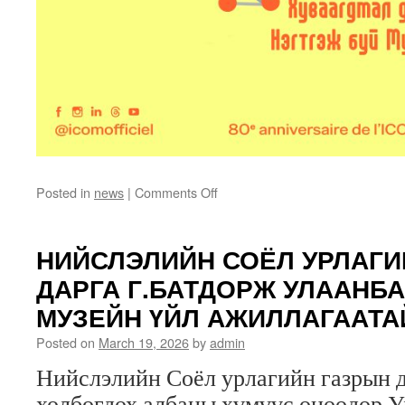
on
Posted in
news
|
Comments Off
Олон
улсын
музейн
НИЙСЛЭЛИЙН СОЁЛ УРЛАГИ
өдөр
ДАРГА Г.БАТДОРЖ УЛААНБ
МУЗЕЙН ҮЙЛ АЖИЛЛАГААТА
Posted on
March 19, 2026
by
admin
Нийслэлийн Соёл урлагийн газрын д
холбогдох албаны хүмүүс өнөөдөр У