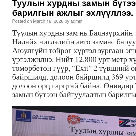
Туулын хурдны замын бүтээ
ГАЗРЫН
барилгын ажлыг эхлүүллээ.
ДАРГА
Г.БАТДОРЖ
Posted on
March 16, 2026
by
admin
УЛААНБААТАР
ХОТЫН
Туулын хурдны зам нь Баянзүрхийн 
МУЗЕЙН
Налайх чиглэлийн авто замаас баруу
ҮЙЛ
АЖИЛЛАГААТАЙ
Аюулгүйн тойрог хүртэл зургаан эгн
ТАНИЛЦЛАА.
үргэлжилнэ. Нийт 12.800 урт метр х
төмөрбетон гүүр, “Exit” 2 түвшний 
байршилд, долоон байршилд 369 урт
долоон орц гарцтай байна. Өнөөдөр
замын бүтээн байгуулалтын барилгы