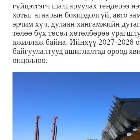
гүйцэтгэгч шалгаруулах тендерээ нэ
хотыг агаарын бохирдолгүй, авто за
эрчим хүч, дулаан хангамжийн дута
төлөө бүх төсөл хөтөлбөрөө урагшл
ажиллаж байна. Ийнхүү 2027-2028 о
байгуулалтууд ашиглалтад ороод явн
онцоллоо.