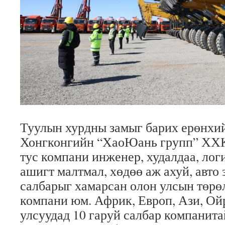
Туулын хурдны замыг барих ерөнхий
Хонгконгийн “ХаоЮань групп” ХХК
тус компани инженер, худалдаа, логи
ашигт малтмал, хөдөө аж ахуй, авто 
салбарыг хамарсан олон улсын төрө
компани юм. Африк, Европ, Ази, О
улсуудад 10 гаруй салбар компанита