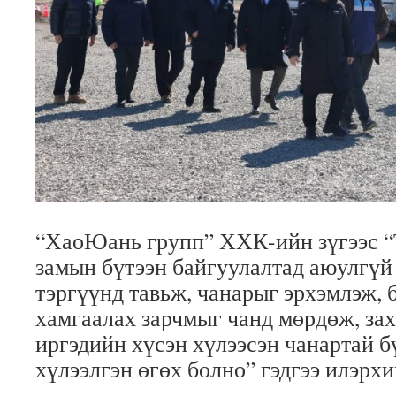
“ХаоЮань групп” ХХК-ийн зүгээс 
замын бүтээн байгуулалтад аюулгүй
тэргүүнд тавьж, чанарыг эрхэмлэж, 
хамгаалах зарчмыг чанд мөрдөж, за
иргэдийн хүсэн хүлээсэн чанартай б
хүлээлгэн өгөх болно” гэдгээ илэрх