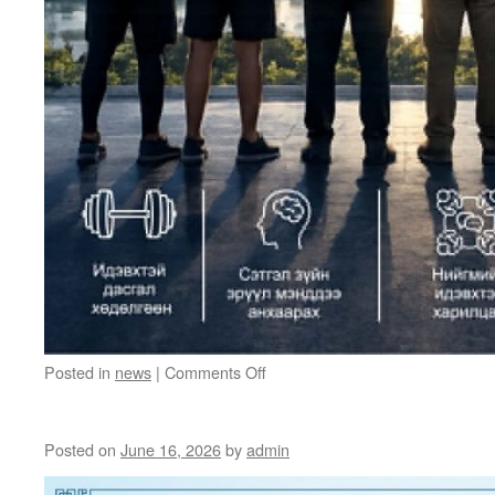
on
Posted in
news
|
Comments Off
“ОЛОН
УЛСЫН
ЭРЭГТЭЙЧҮҮДИЙН
Posted on
June 16, 2026
by
admin
ЭРҮҮЛ
МЭНДИЙН