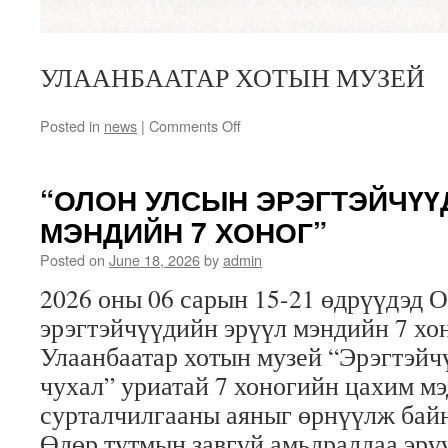
УЛААНБААТАР ХОТЫН МУЗЕЙ
on
Posted in
news
|
Comments Off
ЭРЭГТЭЙЧҮҮДЭД
ЭРҮҮЛ
МЭНД
“ОЛОН УЛСЫН ЭРЭГТЭЙЧҮҮ
ЧУХАЛ
МЭНДИЙН 7 ХОНОГ”
Posted on
June 18, 2026
by
admin
2026 оны 06 сарын 15-21 өдрүүдэд 
эрэгтэйчүүдийн эрүүл мэндийн 7 хон
Улаанбаатар хотын музей “Эрэгтэйч
чухал” уриатай 7 хоногийн цахим мэ
сурталчилгааны аяныг өрнүүлж байн
Өдөр тутмын завгүй амьдралдаа эрү