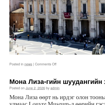
on
Posted in
news
|
Comments Off
Эртний
музейнүүд
№1
Мона Лиза-гийн шуудангийн 
Posted on
June 2, 2026
by
admin
Мона Лиза өөрт нь ирдэг олон тоон
улмаас
Louvre Museum
-д өөрийн гэ