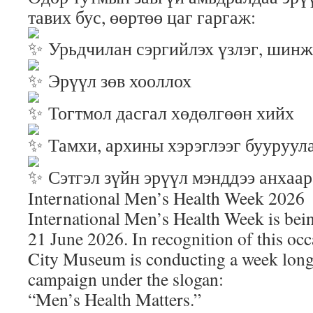
тавих бус, өөртөө цаг гаргаж:
Урьдчилан сэргийлэх үзлэг, шинж
Эрүүл зөв хооллох
Тогтмол дасгал хөдөлгөөн хийх
Тамхи, архины хэрэглээг бууруул
Сэтгэл зүйн эрүүл мэнддээ анхаа
International Men’s Health Week 2026
International Men’s Health Week is be
21 June 2026. In recognition of this occ
City Museum is conducting a week long
campaign under the slogan:
“Men’s Health Matters.”