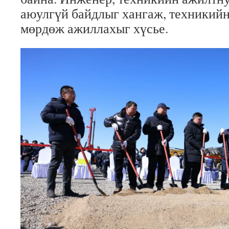
аюулгүй байдлыг хангаж, техникий
мөрдөж ажиллахыг хүсье.