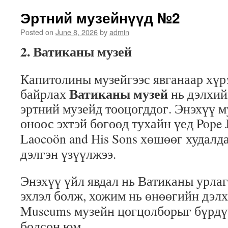
Эртний музейнүүд №2
Posted on
June 8, 2026
by
admin
2. Ватиканы музей
Капитолины музейгээс явганаар хүр
Ватиканы музей
байрлах
нь дэлхий
эртний музейд тооцогддог. Энэхүү м
оноос эхтэй бөгөөд тухайн үед
Pope J
Laocoön and His Sons
хөшөөг худалда
дэлгэн үзүүлжээ.
Энэхүү үйл явдал нь Ватиканы урла
эхлэл болж, хожим нь өнөөгийн дэл
Museums
музейн цогцолборыг бүрдү
болсон юм.