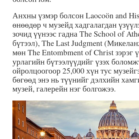
Анхны үзмэр болсон
Laocoön and Hi
өнөөдөр ч музейд хадгалагдан үзүүл
зочид үүнээс гадна
The School of Ath
бүтээл),
The Last Judgment
(Микеланж
мөн
The Entombment of Christ
зэрэг 
урлагийн бүтээлүүдийг үзэх боломж
ойролцоогоор 25,000 хүн тус музейг
бөгөөд энэ нь түүнийг дэлхийн хамг
музей, галерейн нэг болгожээ.