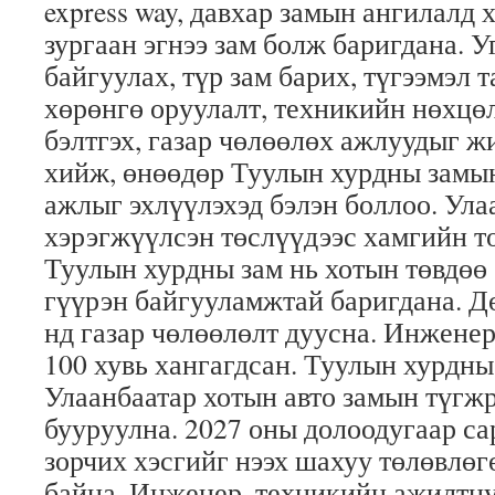
express way, давхар замын ангилалд 
зургаан эгнээ зам болж баригдана. 
байгуулах, түр зам барих, түгээмэл т
хөрөнгө оруулалт, техникийн нөхцөл
бэлтгэх, газар чөлөөлөх ажлуудыг ж
хийж, өнөөдөр Туулын хурдны замы
ажлыг эхлүүлэхэд бэлэн боллоо. Ула
хэрэгжүүлсэн төслүүдээс хамгийн т
Туулын хурдны зам нь хотын төвдөө 
гүүрэн байгууламжтай баригдана. Д
нд газар чөлөөлөлт дуусна. Инжене
100 хувь хангагдсан. Туулын хурдны
Улаанбаатар хотын авто замын түгж
бууруулна. 2027 оны долоодугаар с
зорчих хэсгийг нээх шахуу төлөвлө
байна. Инженер, техникийн ажилтн