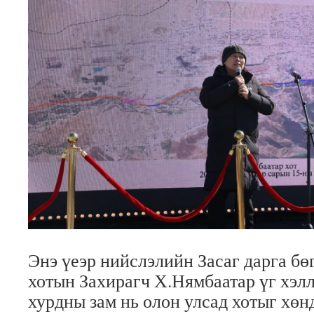
Энэ үеэр нийслэлийн Засаг дарга бө
хотын Захирагч Х.Нямбаатар үг хэлл
хурдны зам нь олон улсад хотыг хөн