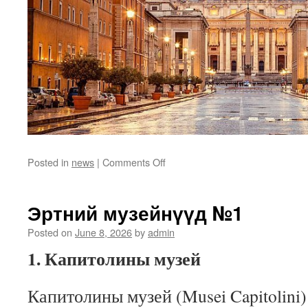
on
Posted in
news
|
Comments Off
Эртний
музейнүүд
№2
Эртний музейнүүд №1
Posted on
June 8, 2026
by
admin
1. Капитолины музей
Капитолины музей (Musei Capitolini