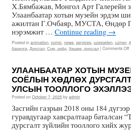
Х.Бямбажав, Монгол Арт Галерейн з
Улаанбаатар хотын музейн эрдэм ш
ажилтан Г.Очбаяр, МУСТА, Өндөр Г
нэрэмжит …
Continue reading
→
Posted in
animation
,
comic
,
news
,
services
,
uzesgelen
,
uzmer
,
А
барилга
,
Дурсгал
,
Сүм, хийд
,
Хөшөө, дурсгал
|
Comments Off
УЛААНБААТАР ХОТЫН МУЗЕЙ
СОЁЛЫН ХӨДЛӨХ ДУРСГАЛТ
УЛСЫН ТООЛЛОГО ЭХЭЛЛЭЭ
Posted on
October 7, 2025
by
admin
Засгийн газрын 2018 оны 184 дүгээр
гуравдугаар хавсралтаар баталсан “
дурсгалт зүйлийн тооллого хийх жу