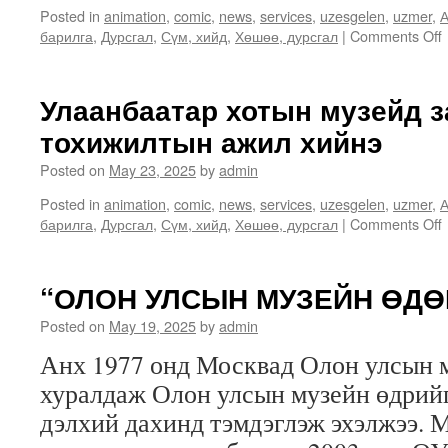
Posted in
animation
,
comic
,
news
,
services
,
uzesgelen
,
uzmer
,
А
барилга
,
Дурсгал
,
Сүм, хийд
,
Хөшөө, дурсгал
|
Comments Off
б
Улаанбаатар хотын музейд з
тохижилтын ажил хийнэ
Posted on
May 23, 2025
by
admin
Posted in
animation
,
comic
,
news
,
services
,
uzesgelen
,
uzmer
,
А
барилга
,
Дурсгал
,
Сүм, хийд
,
Хөшөө, дурсгал
|
Comments Off
“ОЛОН УЛСЫН МУЗЕЙН ӨДӨР
Posted on
May 19, 2025
by
admin
Анх 1977 онд Москвад Олон улсын 
хуралдаж Олон улсын музейн өдрий
дэлхий дахинд тэмдэглэж эхэлжээ. 