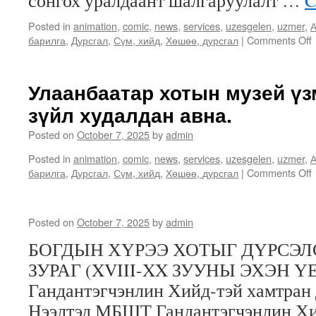
сонгох уралдаант шалгаруулалт …
C
Posted in
animation
,
comic
,
news
,
services
,
uzesgelen
,
uzmer
,
А
барилга
,
Дурсгал
,
Сүм, хийд
,
Хөшөө, дурсгал
|
Comments Off
Улаанбаатар хотын музей үз
зүйл худалдан авна.
Posted on
October 7, 2025
by
admin
Posted in
animation
,
comic
,
news
,
services
,
uzesgelen
,
uzmer
,
А
барилга
,
Дурсгал
,
Сүм, хийд
,
Хөшөө, дурсгал
|
Comments Off
5
Posted on
October 7, 2025
by
admin
ү
БОГДЫН ХҮРЭЭ ХОТЫГ ДҮРСЭ
ЗУРАГ (XVIII-XX ЗУУНЫ ЭХЭН ҮЕ)
Гандантэгчэнлин Хийд-тэй хамтран 
а
Нээлтэд МБШТ Гандантэгчэнлин Хи