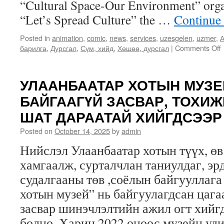
“Cultural Space-Our Environment” orga
“Let’s Spread Culture” the …
Continue
Posted in
animation
,
comic
,
news
,
services
,
uzesgelen
,
uzmer
,
А
барилга
,
Дурсгал
,
Сүм, хийд
,
Хөшөө, дурсгал
|
Comments Off
з
УЛААНБААТАР ХОТЫН МУЗЕ
БАЙГААГҮЙ ЗАСВАР, ТОХИ
ШАТ ДАРААТАЙ ХИЙГДСЭЭР
Posted on
October 14, 2025
by
admin
Нийслэл Улаанбаатар хотын түүх, өв
хамгаалж, сурталчлан таниулдаг, эр
судалгааны төв ,соёлын байгууллага
хотын музей” нь байгуулагдсан цага
засвар шинэчлэлтийн ажил огт хийгд
болно. Харин 2022 оноос музейн уд