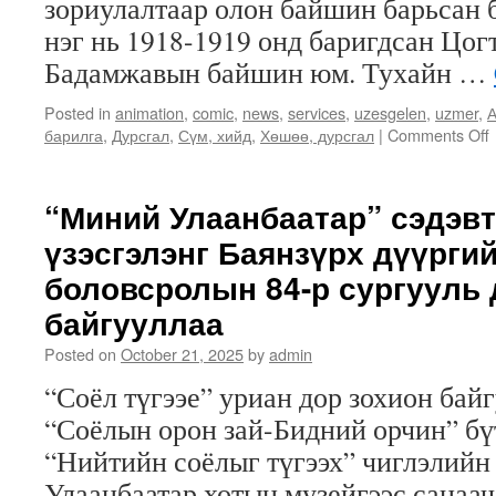
зориулалтаар олон байшин барьсан 
нэг нь 1918-1919 онд баригдсан Цог
Бадамжавын байшин юм. Тухайн …
Posted in
animation
,
comic
,
news
,
services
,
uzesgelen
,
uzmer
,
А
барилга
,
Дурсгал
,
Сүм, хийд
,
Хөшөө, дурсгал
|
Comments Off
“Миний Улаанбаатар” сэдэвт
үзэсгэлэнг Баянзүрх дүүрги
боловсролын 84-р сургууль 
байгууллаа
Posted on
October 21, 2025
by
admin
“Соёл түгээе” уриан дор зохион бай
“Соёлын орон зай-Бидний орчин” бү
“Нийтийн соёлыг түгээх” чиглэлийн
Улаанбаатар хотын музейгээс санаач