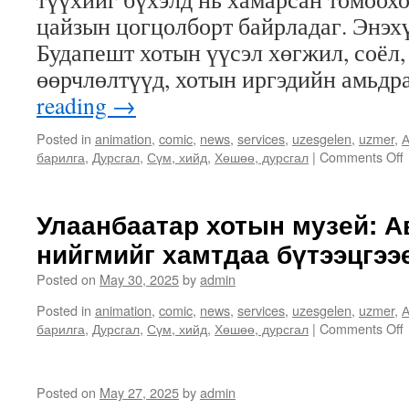
цайзын цогцолборт байрладаг. Энэх
Будапешт хотын үүсэл хөгжил, соёл,
өөрчлөлтүүд, хотын иргэдийн амьд
reading
→
Posted in
animation
,
comic
,
news
,
services
,
uzesgelen
,
uzmer
,
А
барилга
,
Дурсгал
,
Сүм, хийд
,
Хөшөө, дурсгал
|
Comments Off
Улаанбаатар хотын музей: А
/
нийгмийг хамтдаа бүтээцгээе
Posted on
May 30, 2025
by
admin
Posted in
animation
,
comic
,
news
,
services
,
uzesgelen
,
uzmer
,
А
барилга
,
Дурсгал
,
Сүм, хийд
,
Хөшөө, дурсгал
|
Comments Off
Posted on
May 27, 2025
by
admin