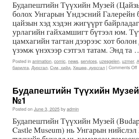
Будапештийн Түүхийн Музей (Цайзын
болох Унгарын Үндэсний Галерейн 
цайзын хэд хэдэн жигүүрт байрладаг
урлагийн гайхамшигт бүтээл юм. Тү
цамхагийн тагтан дээрээс хот боло
үзэмж үнэхээр сэтгэл татам. Энд та
Posted in
animation
,
comic
,
news
,
services
,
uzesgelen
,
uzmer
,
А
барилга
,
Дурсгал
,
Сүм, хийд
,
Хөшөө, дурсгал
|
Comments Off
Будапештийн Түүхийн Музей
№1
Posted on
June 3, 2025
by
admin
Будапештийн Түүхийн Музей (Budape
Castle Museum) нь Унгарын нийслэл
түүхийг бүхэлд нь хамарсан томоохо