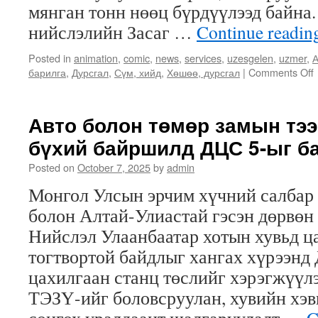
мянган тонн нөөц бүрдүүлээд байна.
нийслэлийн Засаг …
Continue readi
Posted in
animation
,
comic
,
news
,
services
,
uzesgelen
,
uzmer
,
А
барилга
,
Дурсгал
,
Сүм, хийд
,
Хөшөө, дурсгал
|
Comments Off
Авто болон төмөр замын тээ
бүхий байршилд ДЦС 5-ыг б
Posted on
October 7, 2025
by
admin
Монгол Улсын эрчим хүчний салбар 
болон Алтай-Улиастай гэсэн дөрвөн 
Нийслэл Улаанбаатар хотын хувьд ц
тогтвортой байдлыг хангах хүрээнд
х
цахилгаан станц төслийг хэрэгжүүл
ТЭЗҮ-ийг боловсруулан, хувийн хэ