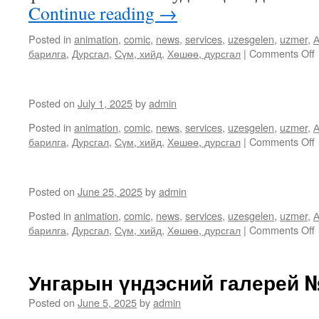
Continue reading
→
Posted in
animation
,
comic
,
news
,
services
,
uzesgelen
,
uzmer
,
А
барилга
,
Дурсгал
,
Сүм, хийд
,
Хөшөө, дурсгал
|
Comments Off
Posted on
July 1, 2025
by
admin
Posted in
animation
,
comic
,
news
,
services
,
uzesgelen
,
uzmer
,
А
барилга
,
Дурсгал
,
Сүм, хийд
,
Хөшөө, дурсгал
|
Comments Off
Posted on
June 25, 2025
by
admin
Posted in
animation
,
comic
,
news
,
services
,
uzesgelen
,
uzmer
,
А
барилга
,
Дурсгал
,
Сүм, хийд
,
Хөшөө, дурсгал
|
Comments Off
Унгарын үндэсний галерей 
Posted on
June 5, 2025
by
admin