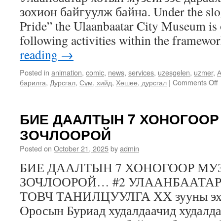
зохион байгуулж байна. Under the sl
Pride” the Ulaanbaatar City Museum is 
following activities within the framewo
reading
→
Posted in
animation
,
comic
,
news
,
services
,
uzesgelen
,
uzmer
,
А
барилга
,
Дурсгал
,
Сүм, хийд
,
Хөшөө, дурсгал
|
Comments Off
БИЕ ДААЛТЫН 7 ХОНОГООР
ЗОЧЛООРОЙ
Posted on
October 21, 2025
by
admin
БИЕ ДААЛТЫН 7 ХОНОГООР МУ
ЗОЧЛООРОЙ… #2 УЛААНБААТА
ТОВЧ ТАНИЛЦУУЛГА ХХ зууны эхэн
Оросын Буриад худалдаачид худалда