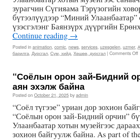
зурагчин Сүгияама Тэрүзогийн хово
бүтээлүүдээр “Миний Улаанбаатар” с
үзэсгэлэнг Баянзүрх дүүргийн Ерө
Continue reading
→
Posted in
animation
,
comic
,
news
,
services
,
uzesgelen
,
uzmer
,
А
барилга
,
Дурсгал
,
Сүм, хийд
,
Хөшөө, дурсгал
|
Comments Off
с
“Соёлын орон зай-Бидний ор
г
аян эхэлж байна
ү
Posted on
October 21, 2025
by
admin
“Соёл түгээе” уриан дор зохион бай
“Соёлын орон зай-Бидний орчин” бү
8
Улаанбаатар хотын музейгээс дараах
зохион байгуулж байна. As part of the
с