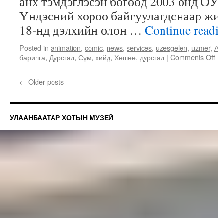
анх тэмдэглэсэн бөгөөд 2003 онд 
Үндэсний хороо байгуулагдснаар жи
18-нд дэлхийн олон …
Continue read
Posted in
animation
,
comic
,
news
,
services
,
uzesgelen
,
uzmer
,
А
барилга
,
Дурсгал
,
Сүм, хийд
,
Хөшөө, дурсгал
|
Comments Off
←
Older posts
УЛААНБААТАР ХОТЫН МУЗЕЙ