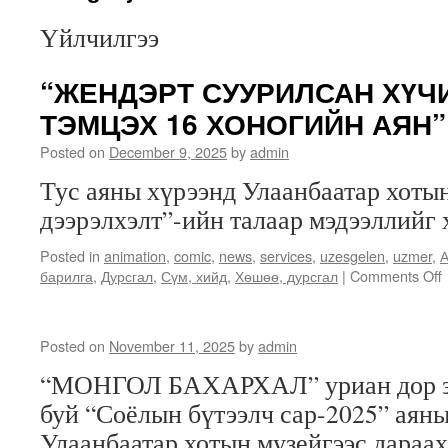
Үйлчилгээ
“ЖЕНДЭРТ СУУРИЛСАН ХҮЧ
ТЭМЦЭХ 16 ХОНОГИЙН АЯН”
Posted on
December 9, 2025
by
admin
Тус аяны хүрээнд Улаанбаатар хоты
дээрэлхэлт”-ийн талаар мэдээллийг 
Posted in
animation
,
comic
,
news
,
services
,
uzesgelen
,
uzmer
,
А
барилга
,
Дурсгал
,
Сүм, хийд
,
Хөшөө, дурсгал
|
Comments Off
Posted on
November 11, 2025
by
admin
“МОНГОЛ БАХАРХАЛ” уриан дор зо
буй “Соёлын бүтээлч сар-2025” аян
Улаанбаатар хотын музейгээс дараах