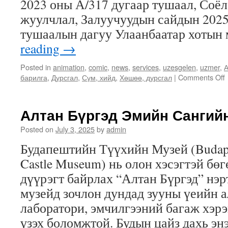
2023 оны А/317 дугаар тушаал, Соёл
жуулчлал, Залуучуудын сайдын 2025
тушаалын дагуу Улаанбаатар хотын
reading
→
Posted in
animation
,
comic
,
news
,
services
,
uzesgelen
,
uzmer
,
А
барилга
,
Дурсгал
,
Сүм, хийд
,
Хөшөө, дурсгал
|
Comments Off
Алтан Бүргэд Эмийн Сангий
Posted on
July 3, 2025
by
admin
Будапештийн Түүхийн Музей (Budape
Castle Museum) нь олон хэсэгтэй бө
дүүрэгт байрлах “Алтан Бүргэд” нэ
музейд зочлон дундад зууны үеийн 
лаборатори, эмчилгээний багаж хэрэ
үзэх боломжтой. Будын цайз дахь э