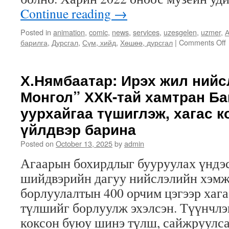
Continue reading
→
Posted in
animation
,
comic
,
news
,
services
,
uzesgelen
,
uzmer
,
А
барилга
,
Дурсгал
,
Сүм, хийд
,
Хөшөө, дурсгал
|
Comments Off
Х.Нямбаатар: Ирэх жил нийс
Монгол” ХХК-тай хамтран Б
уурхайгаа түшиглэж, хагас 
үйлдвэр барина
Posted on
October 13, 2025
by
admin
Агаарын бохирдлыг бууруулах үндэ
шийдвэрийн дагуу нийслэлийн хэмж
борлуулалтын 400 орчим цэгээр хаг
түлшийг борлуулж эхэлсэн. Түүнчлэн
коксон буюу шинэ түлш, сайжруулс