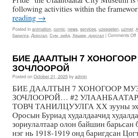
following activities within the framewo
reading
→
Posted in
animation
,
comic
,
news
,
services
,
uzesgelen
,
uzmer
,
А
барилга
,
Дурсгал
,
Сүм, хийд
,
Хөшөө, дурсгал
|
Comments Off
БИЕ ДААЛТЫН 7 ХОНОГООР
ЗОЧЛООРОЙ
Posted on
October 21, 2025
by
admin
БИЕ ДААЛТЫН 7 ХОНОГООР МУ
ЗОЧЛООРОЙ… #2 УЛААНБААТА
ТОВЧ ТАНИЛЦУУЛГА ХХ зууны эхэн
Оросын Буриад худалдаачид худалда
зориулалтаар олон байшин барьсан 
нэг нь 1918-1919 онд баригдсан Цог