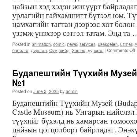
цайзын хэд хэдэн жигүүрт байрладаг
урлагийн гайхамшигт бүтээл юм. Тү
цамхагийн тагтан дээрээс хот боло
үзэмж үнэхээр сэтгэл татам. Энд та
Posted in
animation
,
comic
,
news
,
services
,
uzesgelen
,
uzmer
,
А
барилга
,
Дурсгал
,
Сүм, хийд
,
Хөшөө, дурсгал
|
Comments Off
Будапештийн Түүхийн Музей
№1
Posted on
June 3, 2025
by
admin
Будапештийн Түүхийн Музей (Budape
Castle Museum) нь Унгарын нийслэл
түүхийг бүхэлд нь хамарсан томоохо
цайзын цогцолборт байрладаг. Энэх