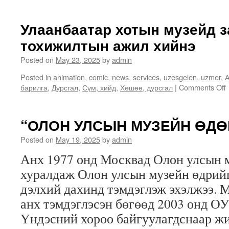
Улаанбаатар хотын музейд з
тохижилтын ажил хийнэ
Posted on
May 23, 2025
by
admin
Posted in
animation
,
comic
,
news
,
services
,
uzesgelen
,
uzmer
,
А
барилга
,
Дурсгал
,
Сүм, хийд
,
Хөшөө, дурсгал
|
Comments Off
“ОЛОН УЛСЫН МУЗЕЙН ӨДӨР
Posted on
May 19, 2025
by
admin
Анх 1977 онд Москвад Олон улсын 
хуралдаж Олон улсын музейн өдрий
дэлхий дахинд тэмдэглэж эхэлжээ. 
анх тэмдэглэсэн бөгөөд 2003 онд 
Үндэсний хороо байгуулагдснаар жи