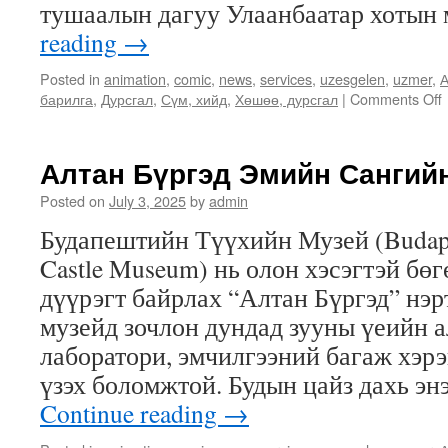
тушаалын дагуу Улаанбаатар хотын
reading
→
Posted in
animation
,
comic
,
news
,
services
,
uzesgelen
,
uzmer
,
А
барилга
,
Дурсгал
,
Сүм, хийд
,
Хөшөө, дурсгал
|
Comments Off
Алтан Бүргэд Эмийн Сангий
Posted on
July 3, 2025
by
admin
Будапештийн Түүхийн Музей (Budape
Castle Museum) нь олон хэсэгтэй бө
дүүрэгт байрлах “Алтан Бүргэд” нэ
музейд зочлон дундад зууны үеийн 
лаборатори, эмчилгээний багаж хэрэ
үзэх боломжтой. Будын цайз дахь э
Continue reading
→