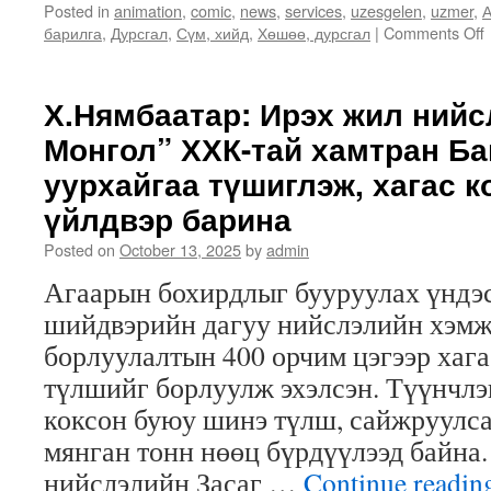
Posted in
animation
,
comic
,
news
,
services
,
uzesgelen
,
uzmer
,
А
барилга
,
Дурсгал
,
Сүм, хийд
,
Хөшөө, дурсгал
|
Comments Off
Х.Нямбаатар: Ирэх жил нийс
Монгол” ХХК-тай хамтран Б
уурхайгаа түшиглэж, хагас 
үйлдвэр барина
Posted on
October 13, 2025
by
admin
Агаарын бохирдлыг бууруулах үндэ
шийдвэрийн дагуу нийслэлийн хэмж
борлуулалтын 400 орчим цэгээр хаг
түлшийг борлуулж эхэлсэн. Түүнчлэн
коксон буюу шинэ түлш, сайжруулс
мянган тонн нөөц бүрдүүлээд байна.
нийслэлийн Засаг …
Continue readi