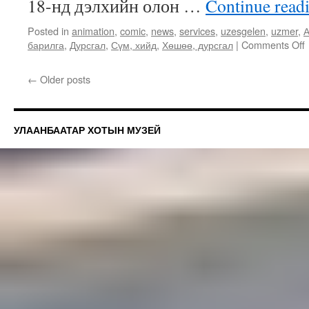
18-нд дэлхийн олон …
Continue read
Posted in
animation
,
comic
,
news
,
services
,
uzesgelen
,
uzmer
,
А
барилга
,
Дурсгал
,
Сүм, хийд
,
Хөшөө, дурсгал
|
Comments Off
←
Older posts
УЛААНБААТАР ХОТЫН МУЗЕЙ