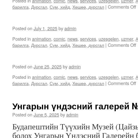
Posted in
animation
,
comic
,
news
,
services
,
uzesgelen
,
uzmer
,
А
барилга
,
Дурсгал
,
Сүм, хийд
,
Хөшөө, дурсгал
|
Comments Off
Posted on
July 1, 2025
by
admin
Posted in
animation
,
comic
,
news
,
services
,
uzesgelen
,
uzmer
,
А
барилга
,
Дурсгал
,
Сүм, хийд
,
Хөшөө, дурсгал
|
Comments Off
Posted on
June 25, 2025
by
admin
Posted in
animation
,
comic
,
news
,
services
,
uzesgelen
,
uzmer
,
А
барилга
,
Дурсгал
,
Сүм, хийд
,
Хөшөө, дурсгал
|
Comments Off
Унгарын үндэсний галерей 
Posted on
June 5, 2025
by
admin
Будапештийн Түүхийн Музей (Цайзын
болох Унгарын Үндэсний Галерейн 