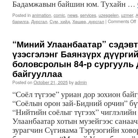
Бадамжавын байшин юм. Тухайн …
Posted in
animation
,
comic
,
news
,
services
,
uzesgelen
,
uzmer
,
А
барилга
,
Дурсгал
,
Сүм, хийд
,
Хөшөө, дурсгал
|
Comments Off
“Миний Улаанбаатар” сэдэвт
үзэсгэлэнг Баянзүрх дүүрги
боловсролын 84-р сургууль 
байгууллаа
Posted on
October 21, 2025
by
admin
“Соёл түгээе” уриан дор зохион бай
“Соёлын орон зай-Бидний орчин” бү
“Нийтийн соёлыг түгээх” чиглэлийн
Улаанбаатар хотын музейгээс санаач
зурагчин Сүгияама Тэрүзогийн хово