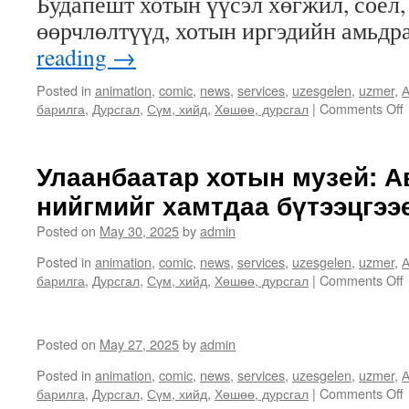
Будапешт хотын үүсэл хөгжил, соёл,
өөрчлөлтүүд, хотын иргэдийн амьд
reading
→
Posted in
animation
,
comic
,
news
,
services
,
uzesgelen
,
uzmer
,
А
барилга
,
Дурсгал
,
Сүм, хийд
,
Хөшөө, дурсгал
|
Comments Off
Улаанбаатар хотын музей: А
/
нийгмийг хамтдаа бүтээцгээе
Posted on
May 30, 2025
by
admin
Posted in
animation
,
comic
,
news
,
services
,
uzesgelen
,
uzmer
,
А
барилга
,
Дурсгал
,
Сүм, хийд
,
Хөшөө, дурсгал
|
Comments Off
Posted on
May 27, 2025
by
admin
Posted in
animation
,
comic
,
news
,
services
,
uzesgelen
,
uzmer
,
А
барилга
,
Дурсгал
,
Сүм, хийд
,
Хөшөө, дурсгал
|
Comments Off
б