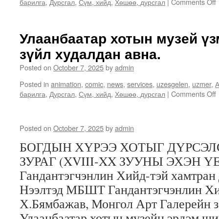
барилга
,
Дурсгал
,
Сүм, хийд
,
Хөшөө, дурсгал
|
Comments Off
Улаанбаатар хотын музей үз
зүйл худалдан авна.
Posted on
October 7, 2025
by
admin
Posted in
animation
,
comic
,
news
,
services
,
uzesgelen
,
uzmer
,
А
барилга
,
Дурсгал
,
Сүм, хийд
,
Хөшөө, дурсгал
|
Comments Off
5
Posted on
October 7, 2025
by
admin
ү
БОГДЫН ХҮРЭЭ ХОТЫГ ДҮРСЭ
ЗУРАГ (XVIII-XX ЗУУНЫ ЭХЭН ҮЕ)
Гандантэгчэнлин Хийд-тэй хамтран 
а
Нээлтэд МБШТ Гандантэгчэнлин Хи
Х.Бямбажав, Монгол Арт Галерейн з
Улаанбаатар хотын музейн эрдэм ш