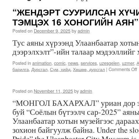
“ЖЕНДЭРТ СУУРИЛСАН ХҮЧ
ТЭМЦЭХ 16 ХОНОГИЙН АЯН”
Posted on
December 9, 2025
by
admin
Тус аяны хүрээнд Улаанбаатар хоты
дээрэлхэлт”-ийн талаар мэдээллийг 
Posted in
animation
,
comic
,
news
,
services
,
uzesgelen
,
uzmer
,
А
барилга
,
Дурсгал
,
Сүм, хийд
,
Хөшөө, дурсгал
|
Comments Off
Posted on
November 11, 2025
by
admin
“МОНГОЛ БАХАРХАЛ” уриан дор зо
буй “Соёлын бүтээлч сар-2025” аян
Улаанбаатар хотын музейгээс дараах
зохион байгуулж байна. Under the sl
Pride” the Ulaanbaatar City Museum is 