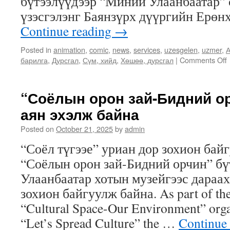
бүтээлүүдээр “Миний Улаанбаатар” с
үзэсгэлэнг Баянзүрх дүүргийн Ерө
Continue reading
→
Posted in
animation
,
comic
,
news
,
services
,
uzesgelen
,
uzmer
,
А
барилга
,
Дурсгал
,
Сүм, хийд
,
Хөшөө, дурсгал
|
Comments Off
с
“Соёлын орон зай-Бидний ор
г
аян эхэлж байна
ү
Posted on
October 21, 2025
by
admin
“Соёл түгээе” уриан дор зохион бай
“Соёлын орон зай-Бидний орчин” бү
8
Улаанбаатар хотын музейгээс дараах
зохион байгуулж байна. As part of the
с
“Cultural Space-Our Environment” orga
“Let’s Spread Culture” the …
Continue