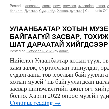
Posted in
animation
,
comic
,
news
,
services
,
uzesgelen
,
uzmer
,
А
барилга
,
Дурсгал
,
Сүм, хийд
,
Хөшөө, дурсгал
|
Comments Off
з
УЛААНБААТАР ХОТЫН МУЗЕ
БАЙГААГҮЙ ЗАСВАР, ТОХИ
ШАТ ДАРААТАЙ ХИЙГДСЭЭР
Posted on
October 14, 2025
by
admin
Нийслэл Улаанбаатар хотын түүх, өв
хамгаалж, сурталчлан таниулдаг, эр
судалгааны төв ,соёлын байгууллага
хотын музей” нь байгуулагдсан цага
засвар шинэчлэлтийн ажил огт хийгд
болно. Харин 2022 оноос музейн уд
Continue reading
→