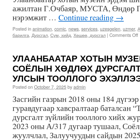
ажилтан Г.Очбаяр, МУСТА, Өндөр Г
нэрэмжит …
Continue reading
→
Posted in
animation
,
comic
,
news
,
services
,
uzesgelen
,
uzmer
,
А
барилга
,
Дурсгал
,
Сүм, хийд
,
Хөшөө, дурсгал
|
Comments Off
УЛААНБААТАР ХОТЫН МУЗЕЙ
СОЁЛЫН ХӨДЛӨХ ДУРСГАЛТ
УЛСЫН ТООЛЛОГО ЭХЭЛЛЭЭ
Posted on
October 7, 2025
by
admin
Засгийн газрын 2018 оны 184 дүгээр
гуравдугаар хавсралтаар баталсан “
дурсгалт зүйлийн тооллого хийх жу
2023 оны А/317 дугаар тушаал, Соёл
жуулчлал, Залуучуудын сайдын 2025