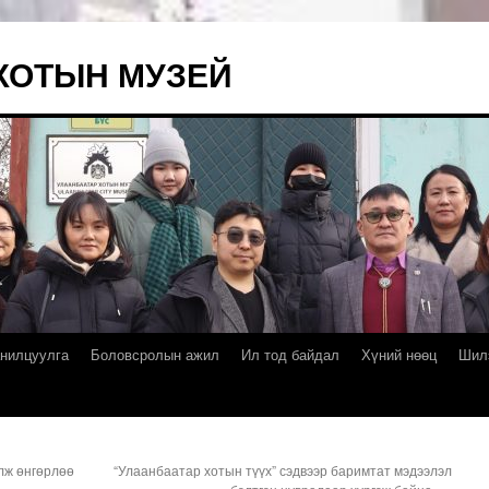
ХОТЫН МУЗЕЙ
нилцуулга
Боловсролын ажил
Ил тод байдал
Хүний нөөц
Шил
лж өнгөрлөө
“Улаанбаатар хотын түүх” сэдвээр баримтат мэдээлэл