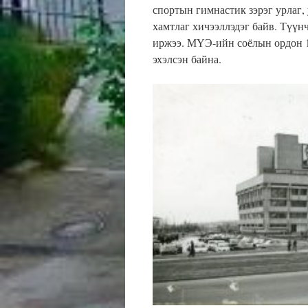
спортын гимнастик зэрэг урлаг,
хамтлаг хичээллэдэг байв. Түүн
иржээ. МҮЭ-ийн соёлын ордон 1
эхэлсэн байна.