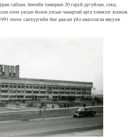
 уран сайхан, биеийн тамирын 20 гаруй дугуйлан, секц,
члэн олон улсын болон улсын чанартай арга хэмжээг зохиож
991 оноос санхүүгийн бие даасан үйл ажиллагаа явуулж