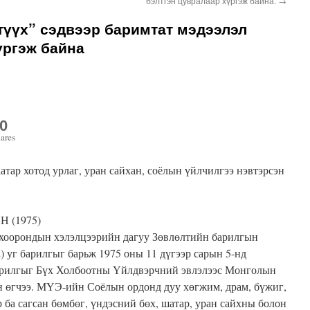
бэлтгэн цувралаар хүргэж байна.
→
түүх” сэдвээр баримтат мэдээлэл
үргэж байна
0
ares
атар хотод урлаг, уран сайхан, соёлын үйлчилгээ нэвтэрсэн
 (1975)
хоорондын хэлэлцээрийн дагуу Зөвлөлтийн барилгын
) уг барилгыг барьж 1975 оны 11 дүгээр сарын 5-нд
барилгыг Бүх Холбоотны Үйлдвэрчний эвлэлээс Монголын
н өгчээ. МҮЭ-ийн Соёлын ордонд дуу хөгжим, драм, бүжиг,
ар ба сагсан бөмбөг, үндэсний бөх, шатар, уран сайхны болон