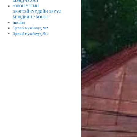
МЭНД ЧУХАЛ
“ОЛОН УЛСЫН
ЭРЭГТЭЙЧҮҮДИЙН ЭРҮҮЛ
МЭНДИЙН 7 ХОНОГ”
(no title)
Эртний музейнүүд №2
Эртний музейнүүд №1