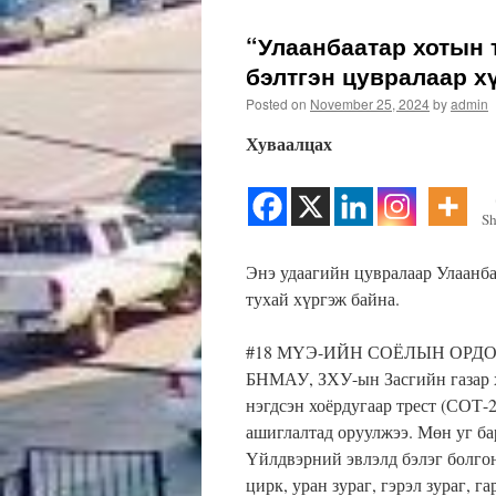
“Улаанбаатар хотын 
бэлтгэн цувралаар х
Posted on
November 25, 2024
by
admin
Хуваалцах
Sh
Энэ удаагийн цувралаар Улаанба
тухай хүргэж байна.
#18 МҮЭ-ИЙН СОЁЛЫН ОРДОН
БНМАУ, ЗХУ-ын Засгийн газар 
нэгдсэн хоёрдугаар трест (СОТ-2
ашиглалтад оруулжээ. Мөн уг 
Үйлдвэрний эвлэлд бэлэг болго
цирк, уран зураг, гэрэл зураг, г