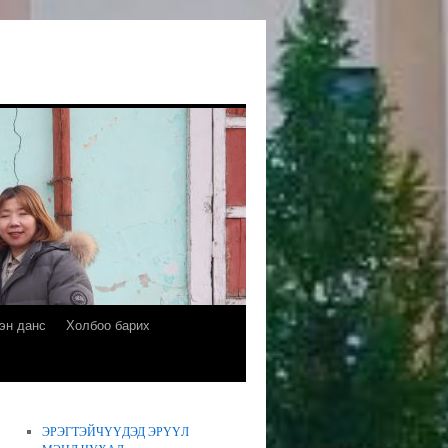
эн данс
Холбоо барих
ЭРЭГТЭЙЧҮҮДЭД ЭРҮҮЛ