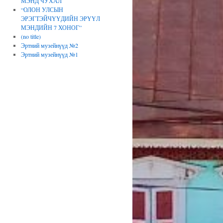
МЭНД ЧУХАЛ
“ОЛОН УЛСЫН
ЭРЭГТЭЙЧҮҮДИЙН ЭРҮҮЛ
МЭНДИЙН 7 ХОНОГ”
(no title)
Эртний музейнүүд №2
Эртний музейнүүд №1