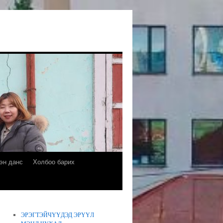
эн данс
Холбоо барих
ЭРЭГТЭЙЧҮҮДЭД ЭРҮҮЛ