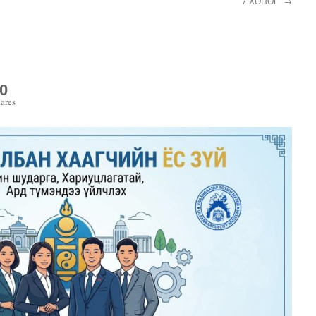
7 ХОНОГ”
→
0
ares