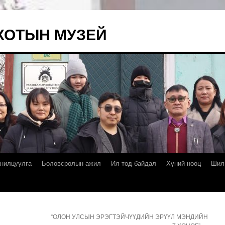
ХОТЫН МУЗЕЙ
нилцуулга
Боловсролын ажил
Ил тод байдал
Хүний нөөц
Шил
“ОЛОН УЛСЫН ЭРЭГТЭЙЧҮҮДИЙН ЭРҮҮЛ МЭНДИЙН