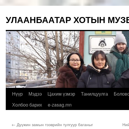
УЛААНБААТАР ХОТЫН МУЗ
Skip
Нүүр
Мэдээ
Цахим үзмэр
Танилцуулга
Болов
to
Холбоо барих
e-zasag.mn
content
←
Дүүжин замын тээврийн тулгуур баганыг
Ний