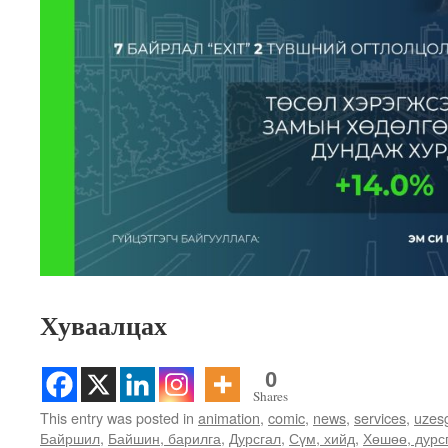
Хуваалцах
0
Shares
This entry was posted in
animation
,
comic
,
news
,
services
,
uzes
Байршил
,
Байшин, барилга
,
Дурсгал
,
Сүм, хийд
,
Хөшөө, дурс