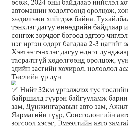
өсөж, 2024 оны байдлаар нийслэл хо
автомашин хөдөлгөөнд оролцож, хоно
хөдөлгөөн хийгдэж байна. Тухайлбал
тэнхлэг дагуу өнөөдрийн байдлаар 
сонгож зорчдог бөгөөд эдгээр чиглэ
нэг иргэн өдөрт багадаа 2-3 цагийг 
Хэвтээ тэнхлэг дагуу өдөрт дунджа
тасралтгүй хөдөлгөөнд оролцож, үүн
эдийн засгийн хохирол, нөлөөлөл ас
Төслийн үр дүн
Нийт 32км үргэлжлэх тус төслийн
байршилд гүүрэн байгууламж барин
зам, Дүнжингаравын авто зам, Ажил
Яармагийн гүүр, Сонсголонгийн авт
зогсоол хэсэг, Эмээлтийн авто замт