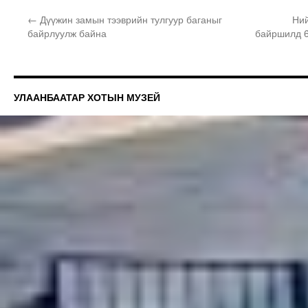
←
Дүүжин замын тээврийн тулгуур баганыг
Ний
байрлуулж байна
байршилд 6
УЛААНБААТАР ХОТЫН МУЗЕЙ