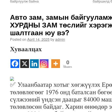
байрлуулж байна
байршилд 6
Авто зам, замын байгуула
ХУРДНЫ ЗАМ төслийг хэрэгж
шалтгаан юу вэ?
Posted on
April 14, 2025
by
admin
Хуваалцах
0
Shares
Улаанбаатар хотыг хөгжүүлэх Ер
төлөвлөгөөг 1976 онд баталсан бөгө
сүлжээний үндсэн даацыг 84000 ма
төлөвлөсөн байдаг. Харин өнөөдөр э