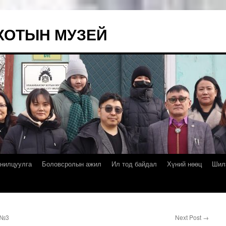
ХОТЫН МУЗЕЙ
нилцуулга
Боловсролын ажил
Ил тод байдал
Хүний нөөц
Шил
 №3
Next Post
→