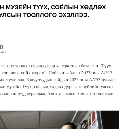
Н МУЗЕЙН ТҮҮХ, СОЁЛЫН ХӨДЛӨХ
 УЛСЫН ТООЛЛОГО ЭХЭЛЛЭЭ.
0
ares
гээр тогтоолын гуравдугаар хавсралтаар баталсан “Түүх,
н тооллого хийх журам”, Соёлын сайдын 2023 оны А/317
лал жуулчлал, Залуучуудын сайдын 2025 оны А/253 дугаар
тын музейн Түүх, соёлын хөдлөх дурсгалт зүйлийн улсын
иссын гишүүд хуралдаж, бэлтгэл ажлыг ханган тооллогын