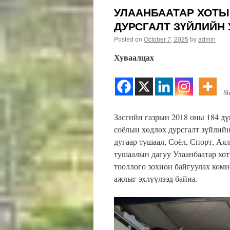
УЛААНБААТАР ХОТЫ
ДУРСГАЛТ ЗҮЙЛИЙН
Posted on
October 7, 2025
by
admin
Хуваалцах
Sh
Засгийн газрын 2018 оны 184 дү
соёлын хөдлөх дурсгалт зүйлий
дугаар тушаал, Соёл, Спорт, Ая
тушаалын дагуу Улаанбаатар хо
тооллого зохион байгуулах ком
ажлыг эхлүүлээд байна.