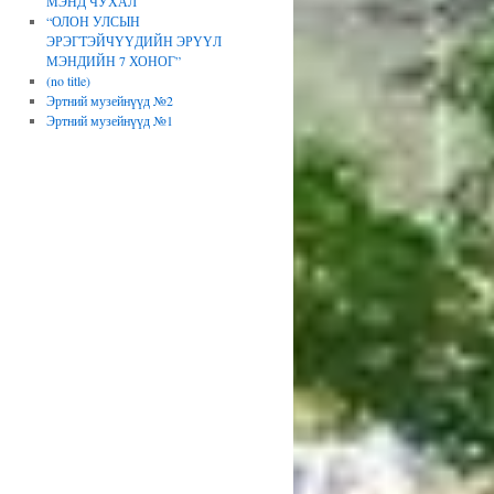
МЭНД ЧУХАЛ
“ОЛОН УЛСЫН
ЭРЭГТЭЙЧҮҮДИЙН ЭРҮҮЛ
МЭНДИЙН 7 ХОНОГ”
(no title)
Эртний музейнүүд №2
Эртний музейнүүд №1