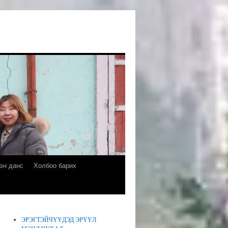
эн данс
Холбоо барих
ЭРЭГТЭЙЧҮҮДЭД ЭРҮҮЛ