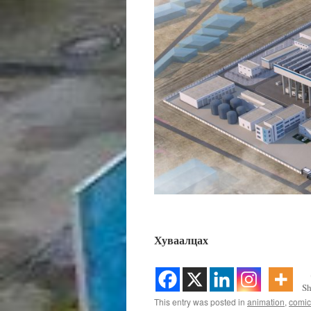
Хуваалцах
Sh
This entry was posted in
animation
,
comic