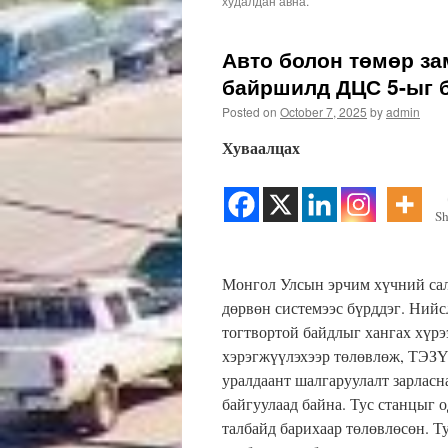
худалдан авна.
Авто болон төмөр за
байршилд ДЦС 5-ыг 
Posted on
October 7, 2025
by
admin
Хуваалцах
Sh
Монгол Улсын эрчим хүчний салб
дөрвөн системээс бүрддэг. Нийс
тогтвортой байдлыг хангах хүрэ
хэрэгжүүлэхээр төлөвлөж, ТЭЗҮ
уралдаант шалгаруулалт зарлас
байгуулаад байна. Тус станцыг 
талбайд барихаар төлөвлөсөн. Т