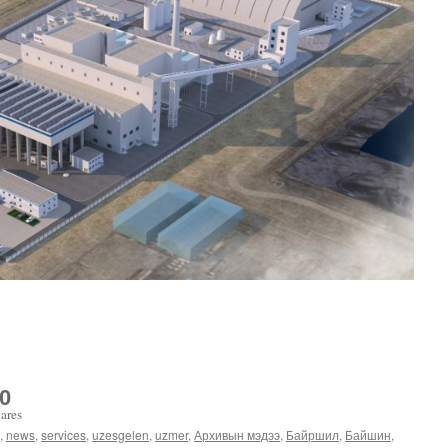
0
ares
,
news
,
services
,
uzesgelen
,
uzmer
,
Архивын мэдээ
,
Байршил
,
Байшин,