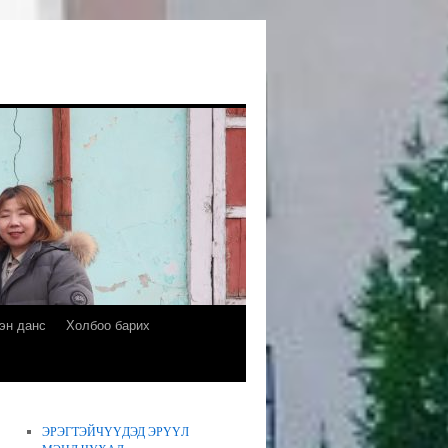
эн данс
Холбоо барих
ЭРЭГТЭЙЧҮҮДЭД ЭРҮҮЛ