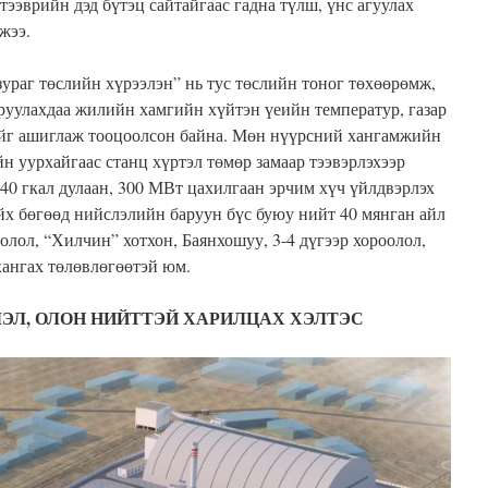
тээврийн дэд бүтэц сайтайгаас гадна түлш, үнс агуулах
жээ.
зураг төслийн хүрээлэн” нь тус төслийн тоног төхөөрөмж,
руулахдаа жилийн хамгийн хүйтэн үеийн температур, газар
йг ашиглаж тооцоолсон байна. Мөн нүүрсний хангамжийн
н уурхайгаас станц хүртэл төмөр замаар тээвэрлэхээр
340 гкал дулаан, 300 МВт цахилгаан эрчим хүч үйлдвэрлэх
йх бөгөөд нийслэлийн баруун бүс буюу нийт 40 мянган айл
олол, “Хилчин” хотхон, Баянхошуу, 3-4 дүгээр хороолол,
хангах төлөвлөгөөтэй юм.
ЛЭЛ, ОЛОН НИЙТТЭЙ ХАРИЛЦАХ ХЭЛТЭС