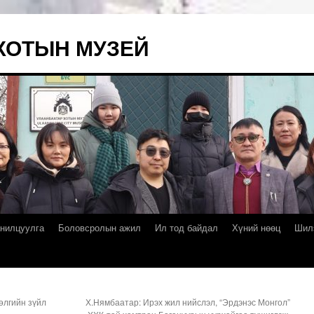
ХОТЫН МУЗЕЙ
нилцуулга
Боловсролын ажил
Ил тод байдал
Хүний нөөц
Шил
өлгийн зүйл
Х.Нямбаатар: Ирэх жил нийслэл, “Эрдэнэс Монгол”