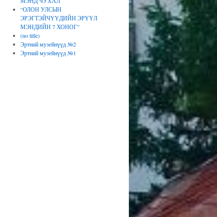
МЭНД ЧУХАЛ
“ОЛОН УЛСЫН
ЭРЭГТЭЙЧҮҮДИЙН ЭРҮҮЛ
МЭНДИЙН 7 ХОНОГ”
(no title)
Эртний музейнүүд №2
Эртний музейнүүд №1