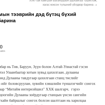
ХХК-тай хамтран Багануурын уурхайгаа түшиглэж,
хагас коксон түлшний үйлдвэр барина
→
мын тээврийн дэд бүтэц бүхий
барина
0
ares
ар нь Төв, Баруун, Зүүн болон Алтай-Улиастай гэсэн
лэл Улаанбаатар хотын хувьд цахилгаан, дулааны
энд Дулааны тавдугаар цахилгаан станц төслийг
-ийг боловсруулан, хувийн хэвшлийн түншлэгчийг сонгох
наар “Митайм интернэйшнл” ХХК шалгарч, гэрээ
одоогийн Дулааны хоёрдугаар станцын үнсэн сангийн
ухайн байршлыг сонгох болсон шалтгаан нь харилцаа