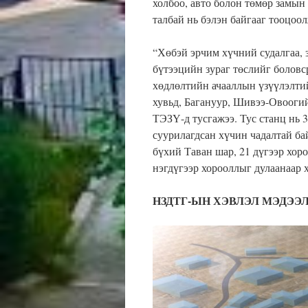
холбоо, авто болон төмөр замын 
талбай нь бэлэн байгааг тооцоол
“Хөбэй эрчим хүчний судалгаа, 
бүтээцийн зураг төслийг боловс
хөдлөлтийн ачааллын үзүүлэлти
хувьд, Багануур, Шивээ-Овоогий
ТЭЗҮ-д тусгажээ. Тус станц нь 
суурилагдсан хүчин чадалтай ба
бүхий Таван шар, 21 дүгээр хоро
нэгдүгээр хорооллыг дулаанаар 
НЗДТГ-ЫН ХЭВЛЭЛ МЭДЭЭ