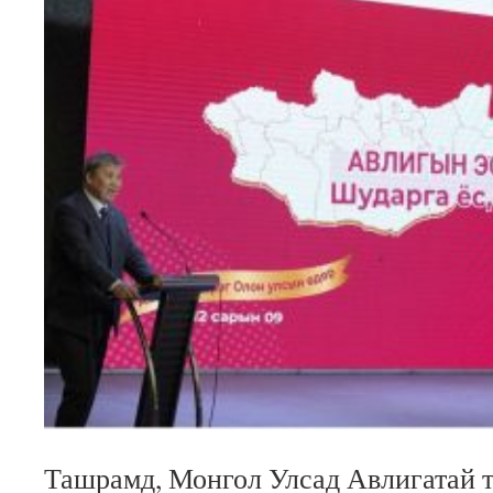
Ташрамд, Монгол Улсад Авлигатай т