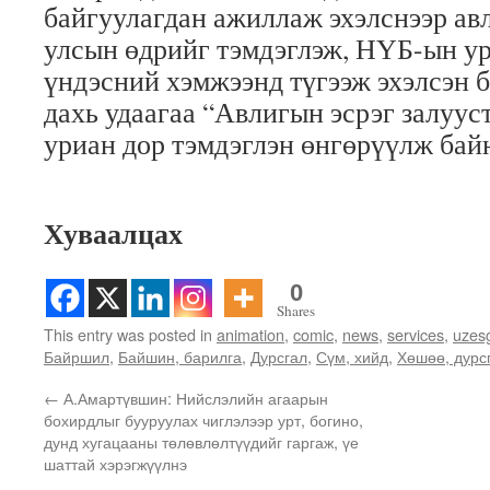
байгуулагдан ажиллаж эхэлснээр ав
улсын өдрийг тэмдэглэж, НҮБ-ын ури
үндэсний хэмжээнд түгээж эхэлсэн б
дахь удаагаа “Авлигын эсрэг залуус
уриан дор тэмдэглэн өнгөрүүлж бай
Хуваалцах
0
Shares
This entry was posted in
animation
,
comic
,
news
,
services
,
uzes
Байршил
,
Байшин, барилга
,
Дурсгал
,
Сүм, хийд
,
Хөшөө, дурс
←
А.Амартүвшин: Нийслэлийн агаарын
бохирдлыг бууруулах чиглэлээр урт, богино,
дунд хугацааны төлөвлөлтүүдийг гаргаж, үе
шаттай хэрэгжүүлнэ