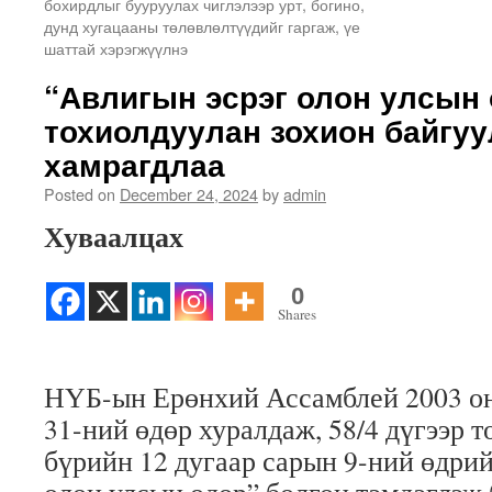
бохирдлыг бууруулах чиглэлээр урт, богино,
дунд хугацааны төлөвлөлтүүдийг гаргаж, үе
шаттай хэрэгжүүлнэ
“Авлигын эсрэг олон улсын 
тохиолдуулан зохион байгуу
хамрагдлаа
Posted on
December 24, 2024
by
admin
Хуваалцах
0
Shares
НҮБ-ын Ерөнхий Ассамблей 2003 он
31-ний өдөр хуралдаж, 58/4 дүгээр 
бүрийн 12 дугаар сарын 9-ний өдри