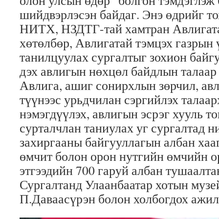
олон улсын өдөр” болгон тэмдэглэж
шийдвэрлэсэн байдаг. Энэ өдрийг т
НИТХ, НЗДТГ-тай хамтран Авлигата
хөтөлбөр, Авлигатай тэмцэх газрын 
танилцуулах сургалтыг зохион байг
дэх авлигын нөхцөл байдлын талаар 
Авлига, ашиг сонирхлын зөрчил, авл
түүнээс урьдчилан сэргийлэх талаар
нэмэгдүүлэх, авлигын эсрэг хууль т
сурталчлан таниулах уг сургалтад 
захиргааны байгууллагын албан хааг
өмчит болон орон нутгийн өмчийн 
этгээдийн 700 гаруй албан тушаалта
Сургалтанд Улаанбаатар хотын музе
П.Даваасүрэн болон холбогдох ажил