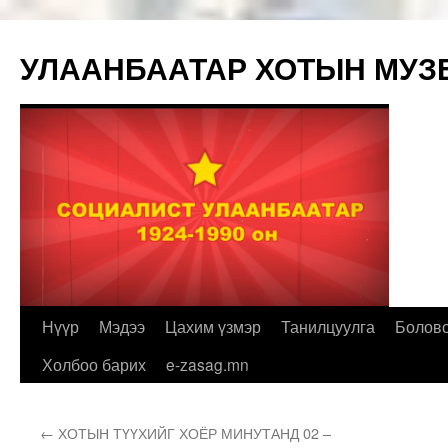
УЛААНБААТАР ХОТЫН МУЗ
Нүүр
Мэдээ
Цахим үзмэр
Танилцуулга
Болов
Холбоо барих
e-zasag.mn
←
ХОТЫН ТҮҮХИЙГ ХОЁР МИНУТАНД 02 –