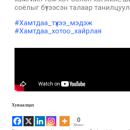
соёлыг бүтээсэн талаар танилцуул
#Хамтдаа_түүхээ_мэдэж
#Хамтдаа_хотоо_хайрлая
Хуваалцах
0
Shares