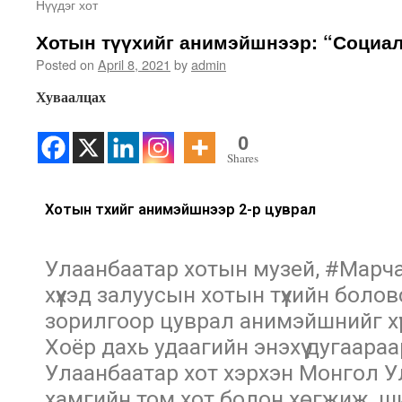
Нүүдэг хот
Хотын түүхийг анимэйшнээр: “Социал
Posted on
April 8, 2021
by
admin
Хуваалцах
0
Shares
Хотын түүхийг анимэйшнээр 2-р цуврал
Улаанбаатар хотын музей, #Марча
хүүхэд залуусын хотын түүхийн боло
зорилгоор цуврал анимэйшнийг хү
Хоёр дахь удаагийн энэхүү дугаара
Улаанбаатар хот хэрхэн Монгол У
хамгийн том хот болон хөгжиж, ш