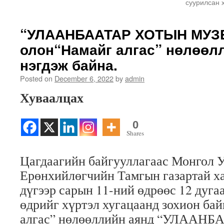
суурилсан 
“УЛААНБААТАР ХОТЫН МУЗЕ
олон“Намайг алгас” нөлөөл
нэгдэж байна.
Posted on
December 6, 2022
by
admin
Хуваалцах
0
Shares
Цагдаагийн байгууллагаас Монгол 
Ерөнхийлөгчийн Тамгын газартай ха
дүгээр сарын 11-ний өдрөөс 12 дуга
өдрийг хүртэл хугацаанд зохион ба
алгас” нөлөөллийн аянд “УЛААН