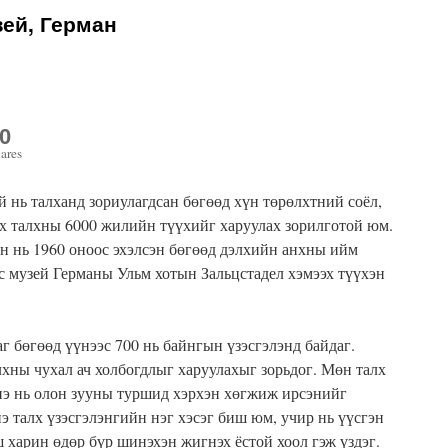
ей, Герман
0
ares
й нь талханд зориулагдсан бөгөөд хүн төрөлхтний соёл,
х талхны 6000 жилийн түүхийг харуулах зорилготой юм.
н нь 1960 оноос эхэлсэн бөгөөд дэлхийн анхны ийм
с музей Германы Ульм хотын Зальцстадел хэмээх түүхэн
г бөгөөд үүнээс 700 нь байнгын үзэсгэлэнд байдаг.
лхны чухал ач холбогдлыг харуулахыг зорьдог. Мөн талх
энэ нь олон зууны туршид хэрхэн хөгжиж ирсэнийг
э талх үзэсгэлэнгийн нэг хэсэг биш юм, учир нь үүсгэн
 харин өдөр бүр шинэхэн жигнэх ёстой хоол гэж үздэг.