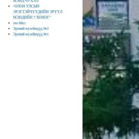
МЭНД ЧУХАЛ
“ОЛОН УЛСЫН
ЭРЭГТЭЙЧҮҮДИЙН ЭРҮҮЛ
МЭНДИЙН 7 ХОНОГ”
(no title)
Эртний музейнүүд №2
Эртний музейнүүд №1