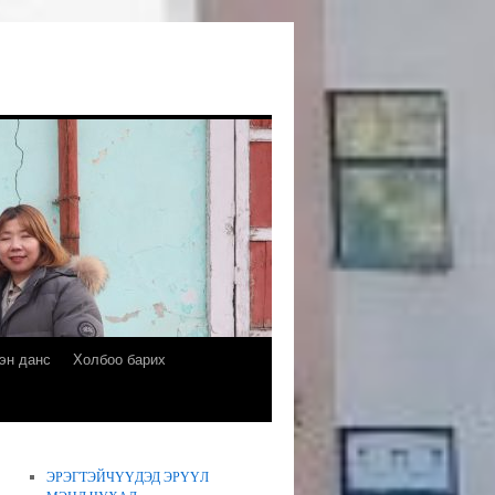
эн данс
Холбоо барих
ЭРЭГТЭЙЧҮҮДЭД ЭРҮҮЛ