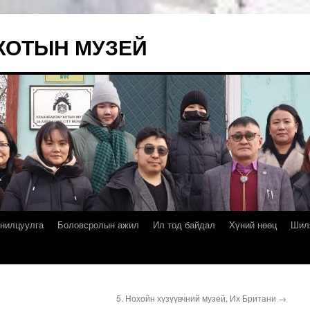
ХОТЫН МУЗЕЙ
нилцуулга
Боловсролын ажил
Ил тод байдал
Хүний нөөц
Шил
5. Нохойн хүзүүвчний музей, Их Британи
→