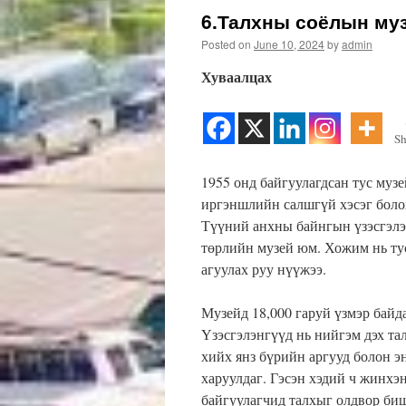
6.Талхны соёлын муз
Posted on
June 10, 2024
by
admin
Хуваалцах
Sh
1955 онд байгуулагдсан тус музе
иргэншлийн салшгүй хэсэг боло
Түүний анхны байнгын үзэсгэлэ
төрлийн музей юм. Хожим нь ту
агуулах руу нүүжээ.
Музейд 18,000 гаруй үзмэр байда
Үзэсгэлэнгүүд нь нийгэм дэх та
хийх янз бүрийн аргууд болон 
харуулдаг. Гэсэн хэдий ч жинхэн
байгуулагчид талхыг олдвор биш