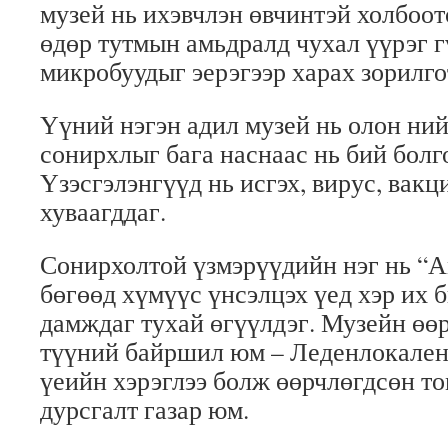
музей нь ихэвчлэн өвчинтэй холбоотой
өдөр тутмын амьдралд чухал үүрэг г
микробуудыг эерэгээр харах зорилго
Үүний нэгэн адил музей нь олон ни
сонирхлыг бага наснаас нь бий болг
Үзэсгэлэнгүүд нь исгэх, вирус, вакц
хуваагддаг.
Сонирхолтой үзмэрүүдийн нэг нь “А
бөгөөд хүмүүс үнсэлцэх үед хэр их 
дамждаг тухай өгүүлдэг. Музейн өөр
түүний байршил юм – Леденлокален
үеийн хэрэглээ болж өөрчлөгдсөн т
дурсгалт газар юм.