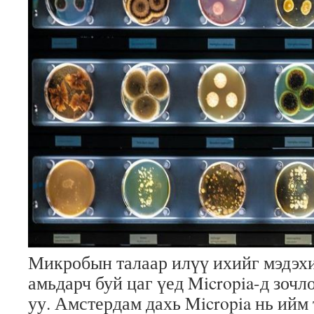
Микробын талаар илүү ихийг мэдэх
амьдарч буй цаг үед Micropia-д зочл
уу. Амстердам дахь Micropia нь ийм