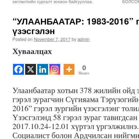
хөтлөлтийн сургалт зохион байгууллаа.
БОЛСОН
“УЛААНБААТАР: 1983-2016” г
үзэсгэлэн
Posted on
November 7, 2017
by
admin
Хуваалцах
0
Shares
Улаанбаатар хотын 378 жилийн ойд
гэрэл зурагчин Сүгияама Тэрүзогийн
2016” гэрэл зургийн үзэсгэлэнг тол
Үзэсгэлэнд 58 гэрэл зураг тавигдсан
2017.10.24-12.01 хүртэл үргэлжилнэ.
Социалист болон Ардчилсан нийгм