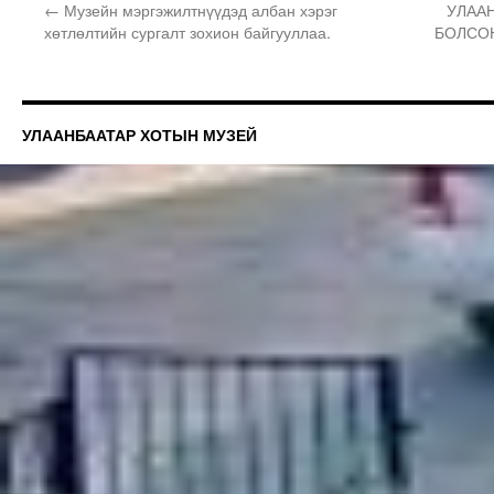
←
Музейн мэргэжилтнүүдэд албан хэрэг
УЛАА
хөтлөлтийн сургалт зохион байгууллаа.
БОЛСОН
УЛААНБААТАР ХОТЫН МУЗЕЙ