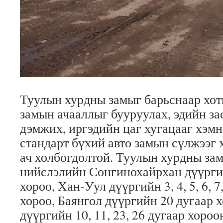
Туулын хурдны замыг барьснаар хот
замын ачааллыг бууруулах, эдийн за
дэмжих, иргэдийн цаг хугацааг хэмн
стандарт бүхий авто замын сүлжээг 
ач холбогдолтой. Туулын хурдны зам
нийслэлийн Сонгинохайрхан дүүргий
хороо, Хан-Уул дүүргийн 3, 4, 5, 6, 7,
хороо, Баянгол дүүргийн 20 дугаар 
дүүргийн 10, 11, 23, 26 дугаар хоро