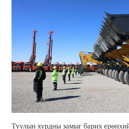
Туулын хурдны замыг барих ерөнхий