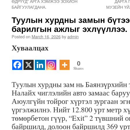
ӨДРҮҮД” АРГА ХЭМЖЭЭ ЗОХИОН
ДАРГА 
БАЙГУУЛАГДАНА.
МУЗЕЙН ҮЙ
Туулын хурдны замын бүтээ
барилгын ажлыг эхлүүллээ.
Posted on
March 16, 2026
by
admin
Хуваалцах
0
Shares
Туулын хурдны зам нь Баянзүрхийн 
Налайх чиглэлийн авто замаас баруу
Аюулгүйн тойрог хүртэл зургаан эгн
үргэлжилнэ. Нийт 12.800 урт метр х
төмөрбетон гүүр, “Exit” 2 түвшний 
байршилд, долоон байршилд 369 урт