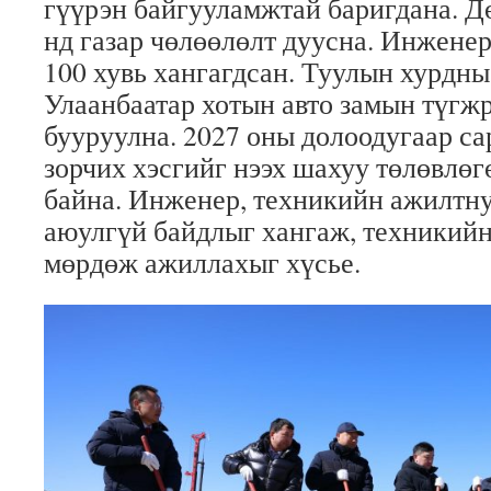
гүүрэн байгууламжтай баригдана. Д
нд газар чөлөөлөлт дуусна. Инжене
100 хувь хангагдсан. Туулын хурдны
Улаанбаатар хотын авто замын түгж
бууруулна. 2027 оны долоодугаар с
зорчих хэсгийг нээх шахуу төлөвлө
байна. Инженер, техникийн ажилтн
аюулгүй байдлыг хангаж, техникий
мөрдөж ажиллахыг хүсье.