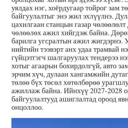
уялдах нэг, хоёрдугаар тойрог зам т
байгуулалтыг энэ жил эхлүүлнэ. Дул
цахилгаан станцын газар чөлөөлөлт 
чөлөөлөх ажил хийгдэж байна. Дөрө
барилга угсралтын ажил жигдэрнэ. У
нийтийн тээвэрт анх удаа трамвай н
гүйцэтгэгч шалгаруулах тендерээ нэ
хотыг агаарын бохирдолгүй, авто за
эрчим хүч, дулаан хангамжийн дута
төлөө бүх төсөл хөтөлбөрөө урагшл
ажиллаж байна. Ийнхүү 2027-2028 о
байгуулалтууд ашиглалтад ороод явн
онцоллоо.