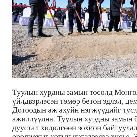
Туулын хурдны замын төсөлд Монго
үйлдвэрлэсэн төмөр бетон эдлэл, це
Дотоодын аж ахуйн нэгжүүдийг тусл
ажиллуулна. Туулын хурдны замын 
дуустал хөдөлгөөн зохион байгуулал
оролцохыг хотын иргэдээсээ хүсье. 