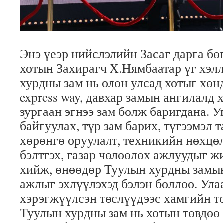
Энэ үеэр нийслэлийн Засаг дарга бө
хотын Захирагч Х.Нямбаатар үг хэлл
хурдны зам нь олон улсад хотыг хөн
express way, давхар замын ангилалд 
зургаан эгнээ зам болж баригдана. 
байгуулах, түр зам барих, түгээмэл т
хөрөнгө оруулалт, техникийн нөхцөл
бэлтгэх, газар чөлөөлөх ажлуудыг ж
хийж, өнөөдөр Туулын хурдны замы
ажлыг эхлүүлэхэд бэлэн боллоо. Ула
хэрэгжүүлсэн төслүүдээс хамгийн т
Туулын хурдны зам нь хотын төвдөө 