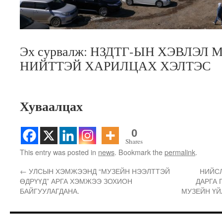
Эх сурвалж: НЗДТГ-ЫН ХЭВЛЭЛ
НИЙТТЭЙ ХАРИЛЦАХ ХЭЛТЭС
Хуваалцах
0
Shares
This entry was posted in
news
. Bookmark the
permalink
.
←
УЛСЫН ХЭМЖЭЭНД “МУЗЕЙН НЭЭЛТТЭЙ
НИЙСЛ
ӨДРҮҮД” АРГА ХЭМЖЭЭ ЗОХИОН
ДАРГА 
БАЙГУУЛАГДАНА.
МУЗЕЙН ҮЙ