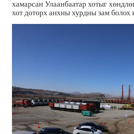
хамарсан Улаанбаатар хотыг хөндлө
хот доторх анхны хурдны зам болох 