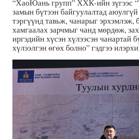
“ХаоЮань групп” ХХК-ийн зүгээс 
замын бүтээн байгуулалтад аюулгүй
тэргүүнд тавьж, чанарыг эрхэмлэж, 
хамгаалах зарчмыг чанд мөрдөж, за
иргэдийн хүсэн хүлээсэн чанартай б
хүлээлгэн өгөх болно” гэдгээ илэрх