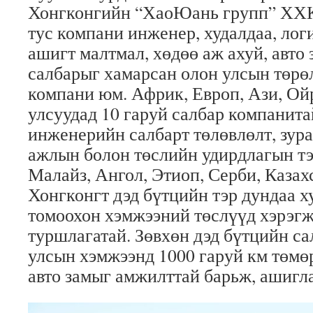
Хонгконгийн “ХаоЮань групп” ХХК
тус компани инженер, худалдаа, логи
ашигт малтмал, хөдөө аж ахуй, авто 
салбарыг хамарсан олон улсын төрө
компани юм. Африк, Европ, Ази, О
улсуудад 10 гаруй салбар компанита
инженерийн салбарт төлөвлөлт, зура
ажлын болон төслийн удирдлагын тэ
Малайз, Ангол, Этиоп, Серби, Казахс
Хонгконгт дэд бүтцийн тэр дундаа 
томоохон хэмжээний төслүүд хэрэг
туршлагатай. Зөвхөн дэд бүтцийн са
улсын хэмжээнд 1000 гаруй км төмөр
авто замыг амжилттай барьж, ашигл