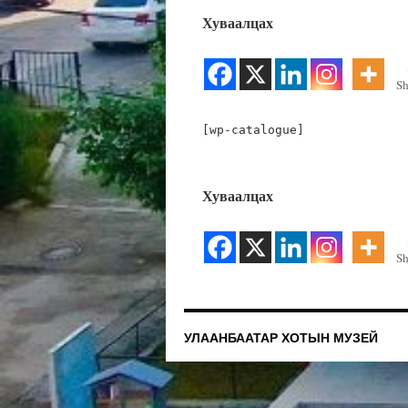
Хуваалцах
Sh
[wp-catalogue]
Хуваалцах
Sh
УЛААНБААТАР ХОТЫН МУЗЕЙ