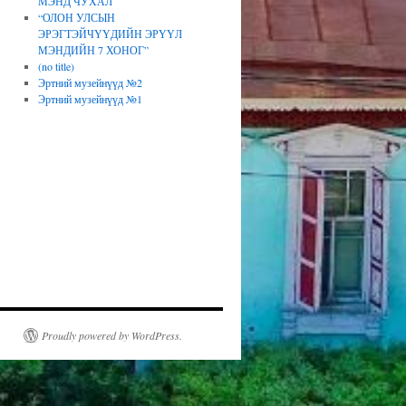
МЭНД ЧУХАЛ
“ОЛОН УЛСЫН
ЭРЭГТЭЙЧҮҮДИЙН ЭРҮҮЛ
МЭНДИЙН 7 ХОНОГ”
(no title)
Эртний музейнүүд №2
Эртний музейнүүд №1
Proudly powered by WordPress.