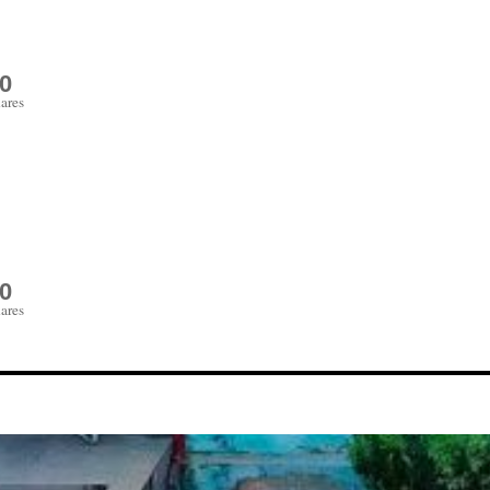
0
ares
0
ares