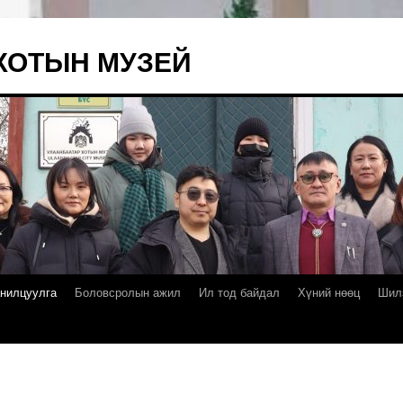
ХОТЫН МУЗЕЙ
нилцуулга
Боловсролын ажил
Ил тод байдал
Хүний нөөц
Шил