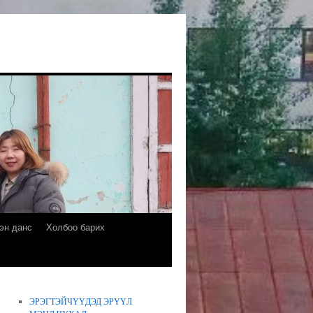
эн данс
Холбоо барих
ЭРЭГТЭЙЧҮҮДЭД ЭРҮҮЛ