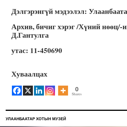
Дэлгэрэнгүй мэдээлэл: Улаанбаат
Архив, бичиг хэрэг /Хүний нөөц/-
Д.Гантулга
утас: 11-450690
Хуваалцах
0
Shares
УЛААНБААТАР ХОТЫН МУЗЕЙ