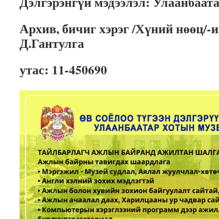
Дэлгэрэнгүй мэдээлэл: Улаанбаат
Архив, бичиг хэрэг /Хүний нөөц/-
Д.Гантулга
утас: 11-450690