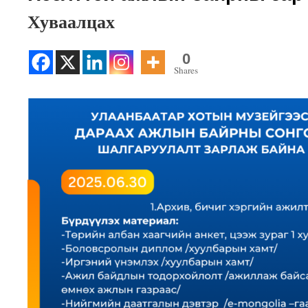
Хуваалцах
0
Shares