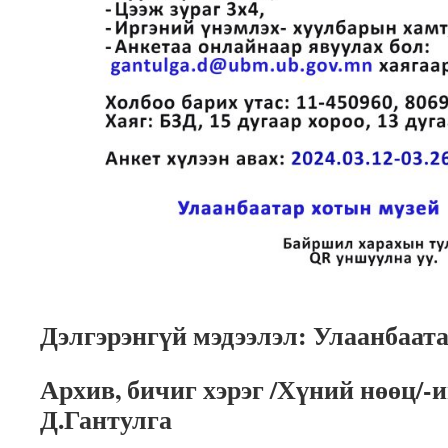
Дэлгэрэнгүй мэдээлэл: Улаанбаат
Архив, бичиг хэрэг /Хүний нөөц/-
Д.Гантулга