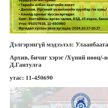
Дэлгэрэнгүй мэдээлэл: Улаанбаат
Архив, бичиг хэрэг /Хүний нөөц/-
Д.Гантулга
утас: 11-450690