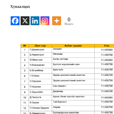
Хуваалцах
0
Shares